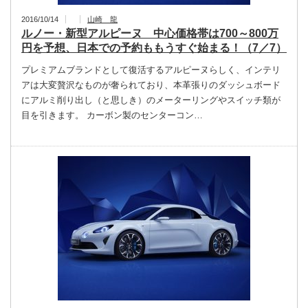
2016/10/14
山崎 龍
ルノー・新型アルピーヌ 中心価格帯は700～800万
円を予想、日本での予約ももうすぐ始まる！（7／7）
プレミアムブランドとして復活するアルピーヌらしく、インテリ
アは大変贅沢なものが奢られており、本革張りのダッシュボード
にアルミ削り出し（と思しき）のメーターリングやスイッチ類が
目を引きます。 カーボン製のセンターコン…