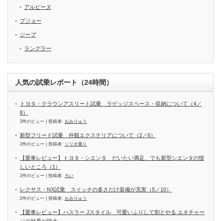
アルピーヌ
プジョー
ジープ
ラングラー
人気の試乗レポート（24時間）
トヨタ・クラウンアスリート試乗 ラゲッジスペース・収納について（4／
8）
3件のビュー
|
投稿者:
おみりゅう
新型フリード試乗 外観エクステリアについて（2／6）
2件のビュー
|
投稿者:
ソリオ乗り
【愛車レビュー】トヨタ・シエンタ だいたい満足、でも新型シエンタの惜
しいところ（1）
2件のビュー
|
投稿者:
ろい
レクサス・NX試乗 スイッチの多さだけ装備が充実（5／10）
2件のビュー
|
投稿者:
おみりゅう
【愛車レビュー】ハスラー Jスタイル 可愛いふりして割とやる エネチャー