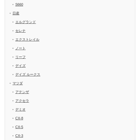
S660
日産
エルグランド
セレナ
エクストレイル
ノート
リーフ
デイズ
デイズ ルークス
マツダ
アテンザ
アクセラ
デミオ
CX-8
CX-5
CX-3