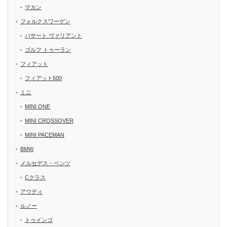
マカン
フォルクスワーゲン
パサート ヴァリアント
ゴルフ トゥーラン
フィアット
フィアット500
ミニ
MINI ONE
MINI CROSSOVER
MINI PACEMAN
BMW
メルセデス・ベンツ
Cクラス
アウディ
ルノー
トゥインゴ