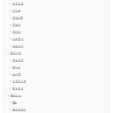
イグニス
ソリオ
ワゴンR
アルト
ラパン
ハスラー
ジムニー
ダイハツ
ウェイク
タント
ムーヴ
ミライース
キャスト
ポルシェ
911
ボクスター