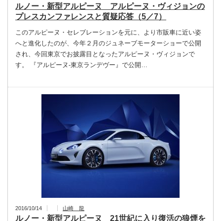
ルノー・新型アルピーヌ アルピーヌ・ヴィジョンの
プレスカンファレンスと質疑応答（5／7）
このアルピーヌ・セレブレーションを元に、より市販車に近い姿
へと進化したのが、今年２月のジュネーブモーターショーで公開
され、今回東京でお披露目となったアルピーヌ・ヴィジョンで
す。 『アルピーヌ-東京ランデヴー』で公開…
2016/10/14
山崎 龍
ルノー・新型アルピーヌ 21世紀に入り復活の狼煙を