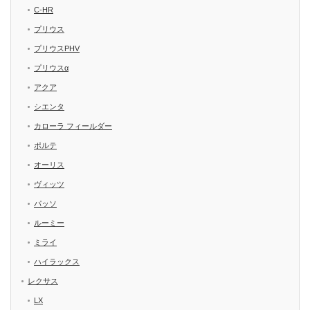
C-HR
プリウス
プリウスPHV
プリウスα
アクア
シエンタ
カローラ フィールダー
ポルテ
オーリス
ヴィッツ
パッソ
ルーミー
ミライ
ハイラックス
レクサス
LX