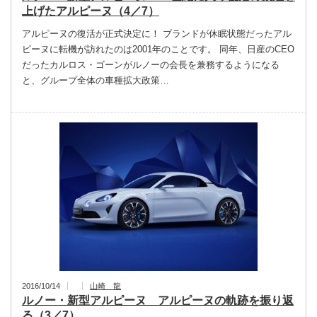
上げたアルピーヌ（4／7）
アルピーヌの復活が正式決定に！ ブランドが休眠状態だったアル
ピーヌに転機が訪れたのは2001年のことです。 同年、日産のCEO
だったカルロス・ゴーンがルノーの会長を兼務するようになる
と、グループ全体の車種拡大政策…
2016/10/14
山崎 龍
ルノー・新型アルピーヌ アルピーヌの軌跡を振り返
る（3／7）