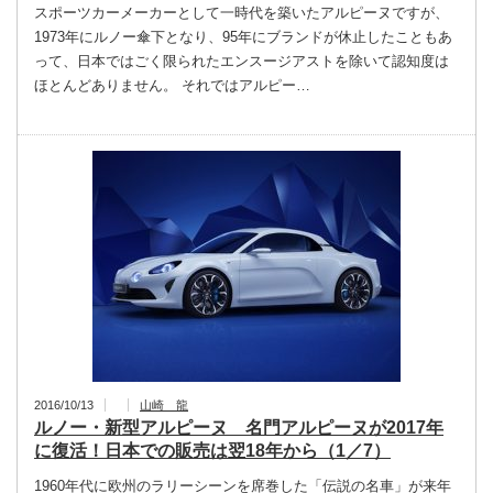
スポーツカーメーカーとして一時代を築いたアルピーヌですが、
1973年にルノー傘下となり、95年にブランドが休止したこともあ
って、日本ではごく限られたエンスージアストを除いて認知度は
ほとんどありません。 それではアルピー…
2016/10/13
山崎 龍
ルノー・新型アルピーヌ 名門アルピーヌが2017年
に復活！日本での販売は翌18年から（1／7）
1960年代に欧州のラリーシーンを席巻した「伝説の名車」が来年