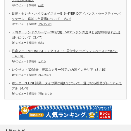
ジの効果が絶大
2件のビュー
|
投稿者:
べす
日産・セレナ・ハイウェイスターG S-HYBRIDアドバンストセーフティーパ
ッケージ 追加した装備について～その4
2件のビュー
|
投稿者:
セレナパパ
トヨタ・ランドクルーザー200試乗 V8エンジンの走りと完璧制御された足
回りについて（3／7）
2件のビュー
|
投稿者:
ricky
日産ノートMEDALIST（メダリスト）居住性とラゲッジスペースについて
（4／8）
1件のビュー
|
投稿者:
ヒロシ
レクサス・NX試乗 豊富なカラー設定の内装インテリア（3／10）
1件のビュー
|
投稿者:
おみりゅう
ホンダ・N-ONE試乗 タイプ間の違いについて、選ぶなら断然プレミアムモ
デル（4／8）
1件のビュー
|
投稿者:
和知 まりあ