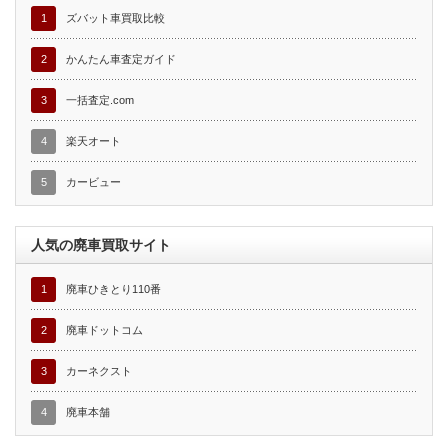
1
ズバット車買取比較
2
かんたん車査定ガイド
3
一括査定.com
4
楽天オート
5
カービュー
人気の廃車買取サイト
1
廃車ひきとり110番
2
廃車ドットコム
3
カーネクスト
4
廃車本舗