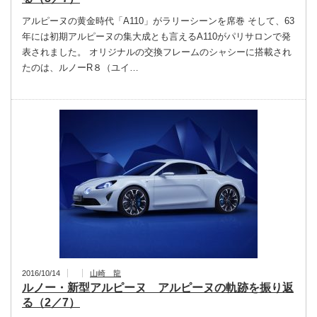
アルピーヌの黄金時代「A110」がラリーシーンを席巻 そして、63
年には初期アルピーヌの集大成とも言えるA110がパリサロンで発
表されました。 オリジナルの交換フレームのシャシーに搭載され
たのは、ルノーR８（ユイ…
2016/10/14
山崎 龍
ルノー・新型アルピーヌ アルピーヌの軌跡を振り返
る（2／7）