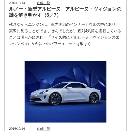
2016/10/14
山崎 龍
ルノー・新型アルピーヌ アルピーヌ・ヴィジョンの
謎を解き明かす（6／7）
残念ながらエンジンは、車内後部のインナーカウルの中にあり、
実際に見ることができませんでしたが、直列4気筒を搭載している
ことは明らかにされ（「サイズ的にアルピーヌ・ヴィジョンのエ
ンジンベイにV６以上のパワーユニットは収まら…
2016/10/14
山崎 龍