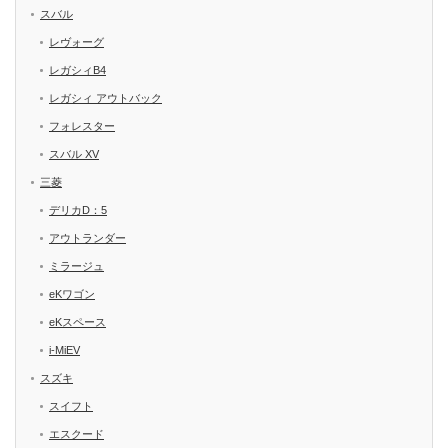
スバル
レヴォーグ
レガシィB4
レガシィ アウトバック
フォレスター
スバル XV
三菱
デリカD：5
アウトランダー
ミラージュ
eKワゴン
eKスペース
i-MiEV
スズキ
スイフト
エスクード