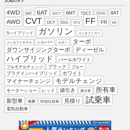
人気のタグ
4WD
6AT
6MT
8AT
7DCT
5MT
7DSG
6DCT
FF
CVT
AWD
FR
DCT
DSG
FCV
RR
ガソリン
Sハイブリッド
コンセプトカー
ターボ
シルバー
コンセプトモデル
セダン
ダウンサイジングターボ
ディーゼル
ハイブリッド
パールホワイト
ブラック
フルモデルチェンジ
ブルー
プラグインハイブリッド
ホワイト
モデルチェンジ
マイナーチェンジ
所有車
値引き
モーターショー
レッド
展示車
試乗車
新型車
見積り
燃費
特別仕様車
電気自動車