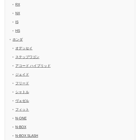
RX
NX
IS
HS
ホンダ
オデッセイ
ステップワゴン
アコード ハイブリッド
ジェイド
フリード
シャトル
ヴェゼル
フィット
N-ONE
N-BOX
N-BOX SLASH