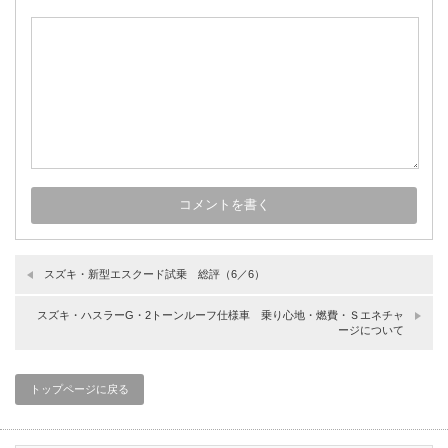
スズキ・新型エスクード試乗 総評（6／6）
スズキ・ハスラーG・2トーンルーフ仕様車 乗り心地・燃費・Ｓエネチャ
ージについて
トップページに戻る