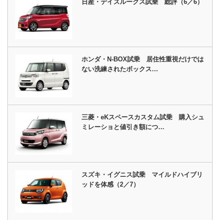
日産・デイズルークス試乗 総評（6／6）
ホンダ・N-BOX試乗 居住性重視だけでは
ない洗練されたボックス…
三菱・eKスペースカスタム試乗 購入シュ
ミレーショと値引き額につ…
スズキ・イグニス試乗 マイルドハイブリ
ッドを体感（2／7）