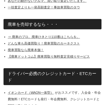
あなたの動かないクルマ、買い取り査定いたします。
一括査定よりも一発高額査定！事故車買取のタウ
廃車を売却するなら・・・
⇒ 廃車のプロ。廃車ひきとり110番はこちらを。
どんな車も高価買取り！廃車買取のカーネクスト
廃車買取なら廃車本舗！
【廃車ドットコム】廃車買取り無料査定見積りサービス
ドライバー必携のクレジットカード・ETCカー
ド
イオンカード（WAON一体型）
がおススメです。入会金・年会
費無料！ETCカードも発行・年会費無料、クレジットカードと