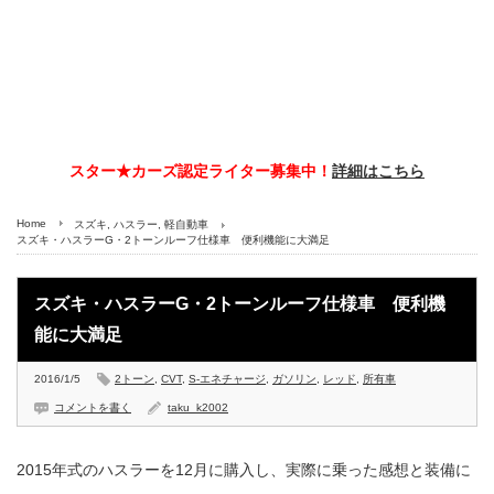
スター★カーズ認定ライター募集中！
詳細はこちら
Home
スズキ
,
ハスラー
,
軽自動車
スズキ・ハスラーG・2トーンルーフ仕様車 便利機能に大満足
スズキ・ハスラーG・2トーンルーフ仕様車 便利機
能に大満足
2016/1/5
2トーン
,
CVT
,
S-エネチャージ
,
ガソリン
,
レッド
,
所有車
コメントを書く
taku_k2002
2015年式のハスラーを12月に購入し、実際に乗った感想と装備に