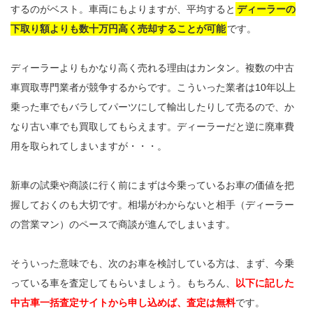
するのがベスト。車両にもよりますが、平均すると
ディーラーの
下取り額よりも数十万円高く売却することが可能
です。
ディーラーよりもかなり高く売れる理由はカンタン。複数の中古
車買取専門業者が競争するからです。こういった業者は10年以上
乗った車でもバラしてパーツにして輸出したりして売るので、か
なり古い車でも買取してもらえます。ディーラーだと逆に廃車費
用を取られてしまいますが・・・。
新車の試乗や商談に行く前にまずは今乗っているお車の価値を把
握しておくのも大切です。相場がわからないと相手（ディーラー
の営業マン）のペースで商談が進んでしまいます。
そういった意味でも、次のお車を検討している方は、まず、今乗
っている車を査定してもらいましょう。もちろん、
以下に記した
中古車一括査定サイトから申し込めば、査定は無料
です。