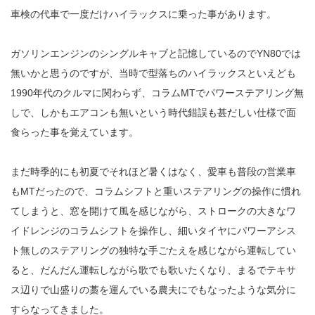
車検の代車で一度だけハイラックスに乗った事があります。
ガソリンエンジンのシングルキャブと記憶しているのでYN80では
無いかと思うのですが、当時で型落ちのハイラックスといえども
1990年代のクルマに関わらず、コラムMTでパワーステアリング無
しで、しかもエアコンも無いという時代錯誤も甚だしい仕様で面
食らった事を覚えています。
まだ時季的にも初夏でそれほど暑くはなく、愛車も普段の営業車
もMTだったので、コラムシフトと重いステアリングの操作に慣れ
てしまうと、窓を開けて風を感じながら、ストロークの大きなワ
イドレンジのコラムシフトを操作し、細いタイヤにパワーアシス
ト無しのステアリングの独特な手ごたえを感じながら運転してい
ると、だんだん運転しながら歌でも歌いたくなり、まるでテキサ
ス辺りで山盛りの藁を運んでいる農夫にでもなったような気分に
すらなってきました。