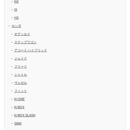
NX
IS
HS
ホンダ
オデッセイ
ステップワゴン
アコード ハイブリッド
ジェイド
フリード
シャトル
ヴェゼル
フィット
N-ONE
N-BOX
N-BOX SLASH
S660