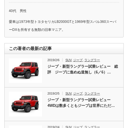
40代 男性
愛車は1973年型トヨタセリカLB2000GTと1969年型スバル360スーパ
ーDXを所有する無類の旧車マニア。
この著者の最新の記事
2019/2/6
SUV
,
ジープ
,
ラングラー
ジープ・新型ラングラー試乗レビュー 総
評 ジープに進めぬ道無し（6／6）…
2019/2/5
SUV
,
ジープ
,
ラングラー
ジープ・新型ラングラー試乗レビュー
4WDは数多くともジープは世界にただ…
2019/2/4
SUV
,
ジープ
,
ラングラー