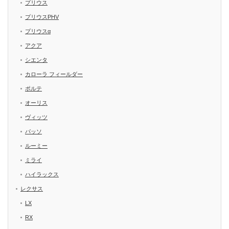
プリウス
プリウスPHV
プリウスα
アクア
シエンタ
カローラ フィールダー
ポルテ
オーリス
ヴィッツ
パッソ
ルーミー
ミライ
ハイラックス
レクサス
LX
RX