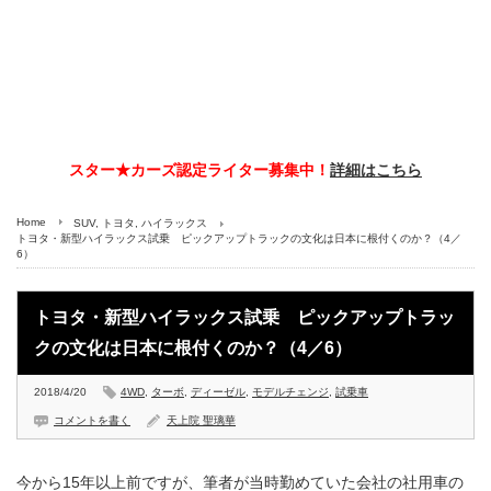
スター★カーズ認定ライター募集中！
詳細はこちら
Home
SUV
,
トヨタ
,
ハイラックス
トヨタ・新型ハイラックス試乗 ピックアップトラックの文化は日本に根付くのか？（4／
6）
トヨタ・新型ハイラックス試乗 ピックアップトラッ
クの文化は日本に根付くのか？（4／6）
2018/4/20
4WD
,
ターボ
,
ディーゼル
,
モデルチェンジ
,
試乗車
コメントを書く
天上院 聖璃華
今から15年以上前ですが、筆者が当時勤めていた会社の社用車の