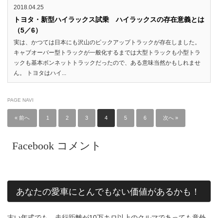
2018.04.25
トヨタ・新型ハイラックス試乗 ハイラックスの存在意義とは
（5／6）
実は、かつては日本にも沢山のピックアップトラックが存在しました。
キャブオーバー型トラックが一般化するまでは大型トラックも小型トラ
ックも基本ボンネットトラックだったので、ある意味当然かもしれませ
ん。 トヨタはハイ...
PAGE NAVI
« 前へ
1
2
3
4
5
6
次へ »
Facebook コメント
あなたの愛車にとんでもない価値があるかも！
古い年式でも、走行距離が10万キロ以上のクルマであっても意外