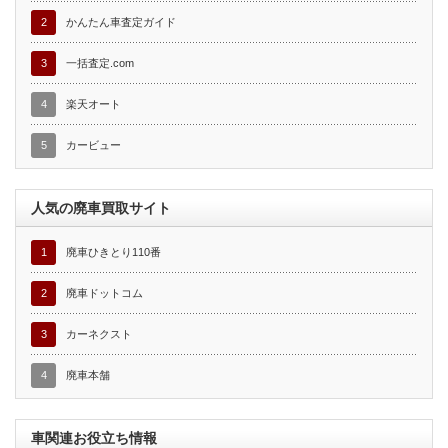
2
かんたん車査定ガイド
3
一括査定.com
4
楽天オート
5
カービュー
人気の廃車買取サイト
1
廃車ひきとり110番
2
廃車ドットコム
3
カーネクスト
4
廃車本舗
車関連お役立ち情報