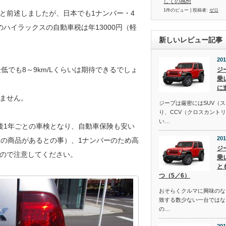
しての感想
1件のビュー
|
投稿者:
ゼロ
と前述しましたが、日本でも1ナンバー・4
ハイラックスの自動車税は年13000円（軽
新しいレビュー記事
201
最低でも8～9km/Lくらいは期待できるでしょ
ジ
乗
に
ません。
ジープは厳密にはSUV（
り、CCV（クロスカント
い…
後1年ごとの車検となり、自動車保険も安い
201
けの商品があるとの事）、1ナンバーのため高
ジ
ので注意してください。
乗
と
つ（5／6）
おそらくクルマに興味のな
致する数少ない一台ではな
の…