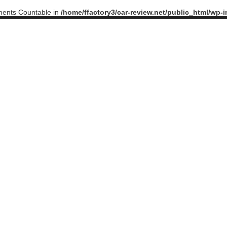
ements Countable in
/home/ffactory3/car-review.net/public_html/wp-