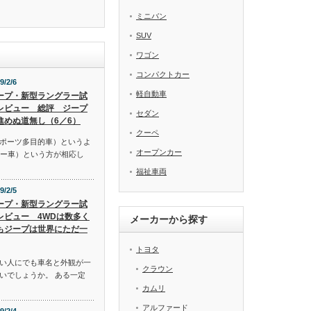
ミニバン
SUV
ワゴン
コンパクトカー
9/2/6
軽自動車
ープ・新型ラングラー試
レビュー 総評 ジープ
セダン
進めぬ道無し（6／6）
クーペ
スポーツ多目的車）というよ
オープンカー
リー車）という方が相応し
福祉車両
9/2/5
ープ・新型ラングラー試
レビュー 4WDは数多く
メーカーから探す
もジープは世界にただ一
トヨタ
い人にでも車名と外観が一
クラウン
いでしょうか。 ある一定
カムリ
アルファード