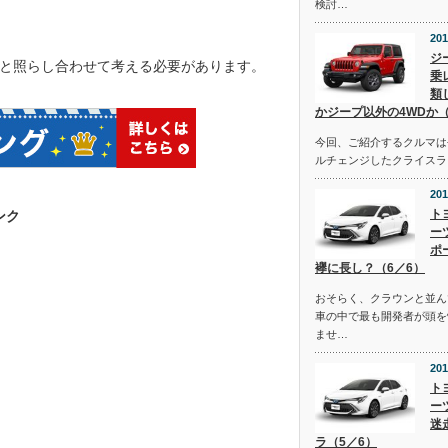
検討…
201
ジ
と照らし合わせて考える必要があります。
乗
類
かジープ以外の4WDか（
今回、ご紹介するクルマは去
ルチェンジしたクライスラ
201
ト
ンク
ー
ポ
襷に長し？（6／6）
おそらく、クラウンと並ん
車の中で最も開発者が頭を
ませ…
201
ト
ー
迷
ラ（5／6）