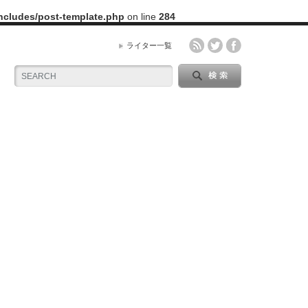
includes/post-template.php
on line
284
ライター一覧