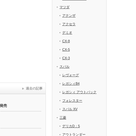
マツダ
アテンザ
アクセラ
デミオ
CX-8
CX-5
CX-3
スバル
レヴォーグ
レガシィB4
過去の記事
レガシィ アウトバック
フォレスター
発売
スバル XV
三菱
デリカD：5
アウトランダー