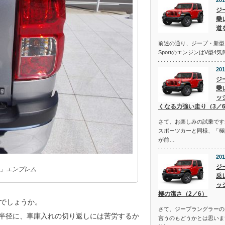
201
ジ
乗
道
前述の通り、ジープ・新型
SportのエンジンはV型4
201
ジ
乗
ッ
くなる力強い走り（3／
さて、お楽しみの試乗です
スポーツカーと同様、「極
が前…
201
ジ
」エンブレム
乗
ッ
極の潔さ（2／6）
でしょうか。
さて、ジープラングラーの
転半径に、車庫入れの切り返しには苦労するか
言うのもどうかとは思いま