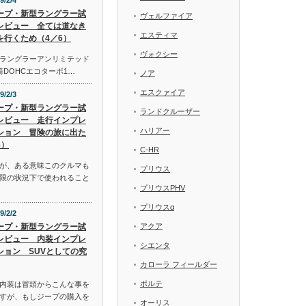
9/2/4
ープ・新型ラングラー試
ヴェルファイア
レビュー 全ては道なき
エスティマ
を行くため（4／6）
ヴォクシー
ラングラーアンリミテッド
気筒DOHCエコターボ1…
ノア
エスクァイア
9/2/3
ープ・新型ラングラー試
ランドクルーザー
レビュー 走行インプレ
ハリアー
ション 冒険の旅に出た
6）
C-HR
が、ある意味このクルマも
プリウス
限の状況下で使われること
プリウスPHV
プリウスα
9/2/2
ープ・新型ラングラー試
アクア
レビュー 内装インプレ
シエンタ
ション SUVとしての究
カローラ フィールダー
ポルテ
内装は冒頭からこんな事を
すが、もしジープの購入を
オーリス