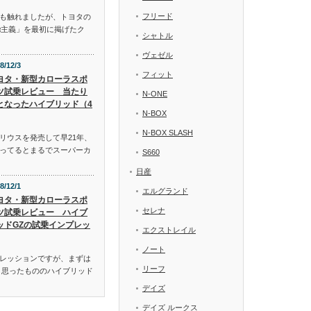
フリード
も触れましたが、トヨタの
α主義」を最初に掲げたク
シャトル
ヴェゼル
8/12/3
フィット
ヨタ・新型カローラスポ
ツ試乗レビュー 当たり
N-ONE
となったハイブリッド（4
N-BOX
N-BOX SLASH
リウスを発売して早21年、
ってるとまるでスーパーカ
S660
日産
8/12/1
エルグランド
ヨタ・新型カローラスポ
セレナ
ツ試乗レビュー ハイブ
ッドGZの試乗インプレッ
エクストレイル
ノート
レッションですが、まずは
リーフ
と思ったもののハイブリッド
デイズ
デイズ ルークス