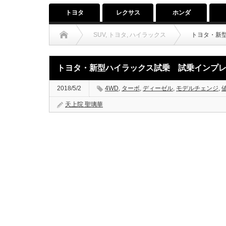
トヨタ
レクサス
ホンダ
SUV
,
トヨタ
,
ハイラックス
トヨタ・新
トヨタ・新型ハイラックス試乗 試乗インプレ
2018/5/2
4WD
,
ターボ
,
ディーゼル
,
モデルチェンジ
,
天上院 聖璃華