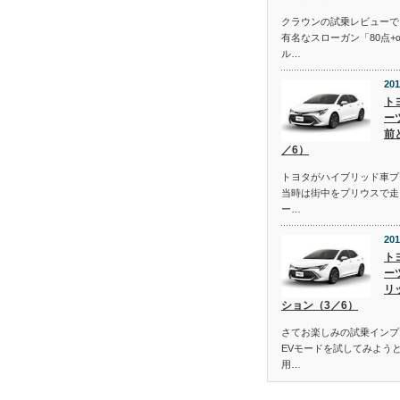
クラウンの試乗レビューで
有名なスローガン「80点+
ル…
201
ト
ー
前
／6）
トヨタがハイブリッド車プ
当時は街中をプリウスで走
ー…
201
ト
ー
リ
ション（3／6）
さてお楽しみの試乗インプ
EVモードを試してみよう
用…