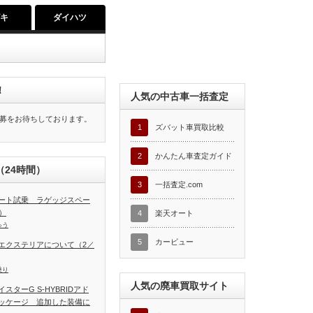
ズキ
ダイハツ
！
人気の中古車一括査定
募をお待ちしております。
1
ズバット車買取比較
2
かんたん車査定ガイド
24時間）
3
一括査定.com
ート試乗 ラゲッジスペー
）
4
楽天オート
ゅう
5
カービュー
エクステリアについて（2／
乗り
人気の廃車買取サイト
ターG S-HYBRIDアド
ッケージ 追加した装備に