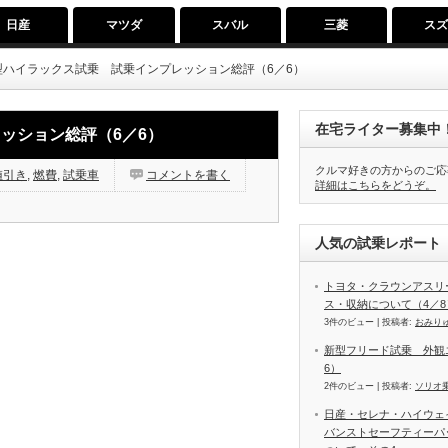
日産
マツダ
スバル
三菱
ス
型ハイラックス試乗 試乗インプレッション総評（6／6）
在宅ライター募集中
ッション総評（6／6）
クルマ好きの方からのご応
値引き
,
燃費
,
試乗車
コメントを書く
詳細はこちらをどうぞ。
人気の試乗レポート（
トヨタ・クラウンアスリ
ス・収納について（4／8
3件のビュー
|
投稿者:
おみり
新型フリード試乗 外観
6）
2件のビュー
|
投稿者:
ソリオ
日産・セレナ・ハイウェイス
バンストセーフティーパ