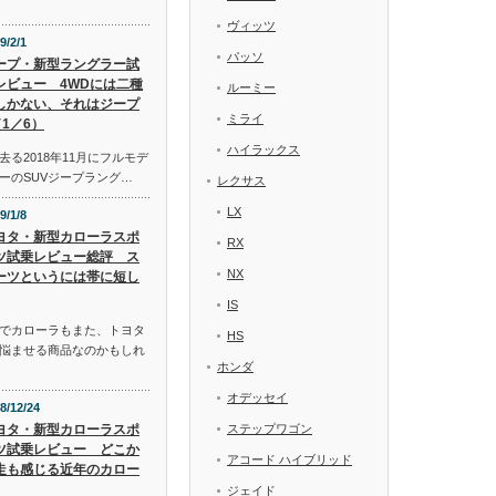
ヴィッツ
9/2/1
パッソ
ープ・新型ラングラー試
レビュー 4WDには二種
ルーミー
しかない、それはジープ
ミライ
1／6）
ハイラックス
る2018年11月にフルモデ
ーのSUVジープラング…
レクサス
LX
9/1/8
ヨタ・新型カローラスポ
RX
ツ試乗レビュー総評 ス
NX
ーツというには帯に短し
IS
でカローラもまた、トヨタ
HS
悩ませる商品なのかもしれ
ホンダ
オデッセイ
8/12/24
ヨタ・新型カローラスポ
ステップワゴン
ツ試乗レビュー どこか
アコード ハイブリッド
走も感じる近年のカロー
ジェイド