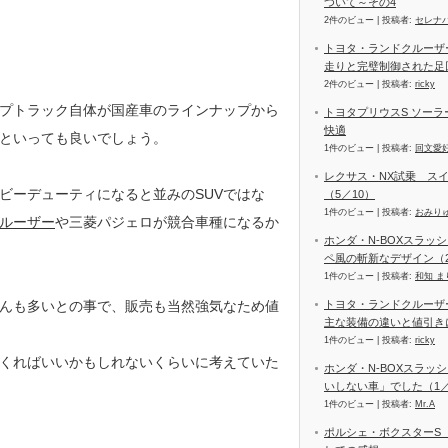
ついて～その4
2件のビュー
|
投稿者:
セレナ
トヨタ・ランドクルーザー
走りと完璧制御された足
2件のビュー
|
投稿者:
ricky
プトラック自体が国産車のラインナップから
トヨタプリウスS ソー
快適
といっても良いでしょう。
1件のビュー
|
投稿者:
回文愛
レクサス・NX試乗 ス
ビーデューティになると並みのSUVではな
（5／10）
1件のビュー
|
投稿者:
おみり
ルーザー
や三菱パジェロが競合車種になるか
ホンダ・N-BOXスラッ
ペ風の斬新なデザイン（2
1件のビュー
|
投稿者:
和知 ま
んも多いとの事で、販売も当然強気なため値
トヨタ・ランドクルーザ
主な装備の違いと値引き
1件のビュー
|
投稿者:
ricky
くればいいかもしれないくらいに考えていた
ホンダ・N-BOXスラッ
いしない車」でした（1／
1件のビュー
|
投稿者:
Mr.A
ポルシェ・ボクスターS（