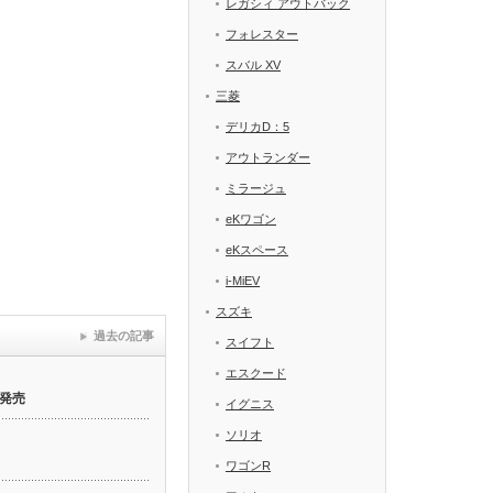
レガシィ アウトバック
フォレスター
スバル XV
三菱
デリカD：5
アウトランダー
ミラージュ
eKワゴン
eKスペース
i-MiEV
スズキ
過去の記事
スイフト
エスクード
発売
イグニス
ソリオ
ワゴンR