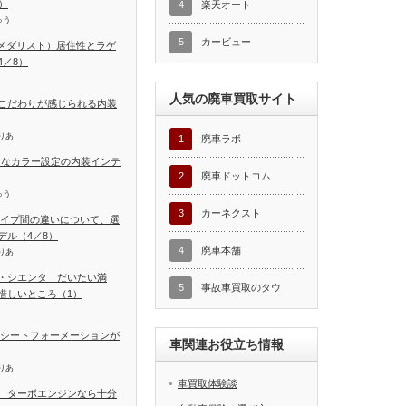
）
4
楽天オート
ゅう
5
カービュー
T（メダリスト）居住性とラゲ
／8）
人気の廃車買取サイト
こだわりが感じられる内装
りあ
1
廃車ラボ
富なカラー設定の内装インテ
2
廃車ドットコム
ゅう
3
カーネクスト
タイプ間の違いについて、選
デル（4／8）
4
廃車本舗
りあ
・シエンタ だいたい満
5
事故車買取のタウ
惜しいところ（1）
 シートフォーメーションが
車関連お役立ち情報
りあ
車買取体験談
 ターボエンジンなら十分