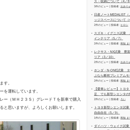
ス・収納について（4／8
3件のビュー
|
投稿者:
おみり
日産ノートMEDALIS
ッジスペースについて（4
2件のビュー
|
投稿者:
ヒロシ
スズキ・イグニス試乗 
インテリア（5／7）
2件のビュー
|
投稿者:
和知 ま
レクサス・NX試乗 豊
リア（3／10）
2件のビュー
|
投稿者:
おみり
ホンダ・N-ONE試乗 
ぶなら断然プレミアムモ
2件のビュー
|
投稿者:
和知 ま
ます。
【愛車レビュー】トヨタ
ーを運転しています。
足、でも新型シエンタの
レー（ＭＨ２３Ｓ）グレードＴを新車で購入
2件のビュー
|
投稿者:
ろい
ると思いますが、よろしくお願いします。
トヨタ新型シエンタ試乗
自由自在（5／9）
1件のビュー
|
投稿者:
和知 ま
ダイハツ・ウェイク試乗