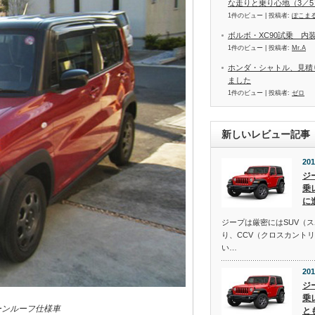
な走りと乗り心地（3／5
1件のビュー
|
投稿者:
ぽこま
ボルボ・XC90試乗 内
1件のビュー
|
投稿者:
Mr.A
ホンダ・シャトル、見積
ました
1件のビュー
|
投稿者:
ゼロ
新しいレビュー記事
201
ジ
乗
に
ジープは厳密にはSUV（
り、CCV（クロスカント
い…
201
ジ
乗
ーンルーフ仕様車
と