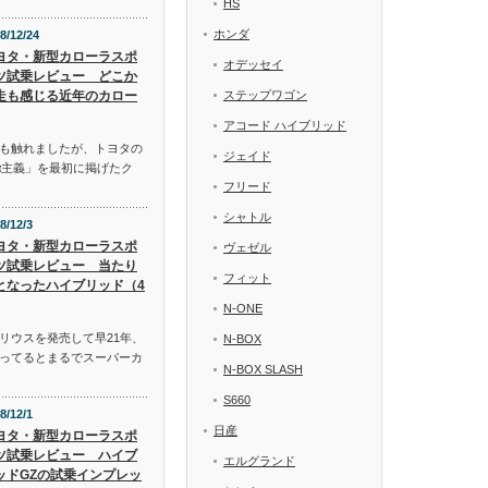
HS
ホンダ
8/12/24
ヨタ・新型カローラスポ
オデッセイ
ツ試乗レビュー どこか
走も感じる近年のカロー
ステップワゴン
アコード ハイブリッド
も触れましたが、トヨタの
ジェイド
α主義」を最初に掲げたク
フリード
シャトル
8/12/3
ヨタ・新型カローラスポ
ヴェゼル
ツ試乗レビュー 当たり
フィット
となったハイブリッド（4
N-ONE
リウスを発売して早21年、
N-BOX
ってるとまるでスーパーカ
N-BOX SLASH
S660
8/12/1
日産
ヨタ・新型カローラスポ
ツ試乗レビュー ハイブ
エルグランド
ッドGZの試乗インプレッ