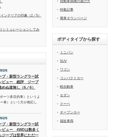
自動車保険の選び方
）
る
特集記事
装インテリアの印象（2／5）
廃車タウンページ
りシミュレーションしてみ
ボディタイプから探す
ミニバン
SUV
ワゴン
9/2/6
ープ・新型ラングラー試
コンパクトカー
レビュー 総評 ジープ
軽自動車
進めぬ道無し（6／6）
セダン
スポーツ多目的車）というよ
リー車）という方が相応し
クーペ
オープンカー
9/2/5
福祉車両
ープ・新型ラングラー試
レビュー 4WDは数多く
もジープは世界にただ一