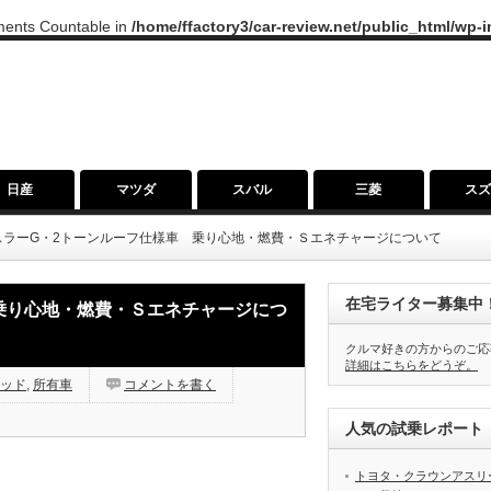
ements Countable in
/home/ffactory3/car-review.net/public_html/wp-
日産
マツダ
スバル
三菱
ス
スラーG・2トーンルーフ仕様車 乗り心地・燃費・Ｓエネチャージについて
在宅ライター募集中
乗り心地・燃費・Ｓエネチャージにつ
クルマ好きの方からのご応
詳細はこちらをどうぞ。
ッド
,
所有車
コメントを書く
人気の試乗レポート（
トヨタ・クラウンアスリ