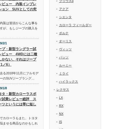
プリウスα
レビュー 内装インプレ
ション SUVとしての究
アクア
シエンタ
内装は冒頭からこんな事を
カローラ フィールダー
すが、もしジープの購入を
ポルテ
オーリス
9/2/1
ープ・新型ラングラー試
ヴィッツ
レビュー 4WDには二種
パッソ
しかない、それはジープ
1／6）
ルーミー
る2018年11月にフルモデ
ミライ
ーのSUVジープラング…
ハイラックス
9/1/8
レクサス
ヨタ・新型カローラスポ
LX
ツ試乗レビュー総評 ス
ーツというには帯に短し
RX
NX
でカローラもまた、トヨタ
IS
悩ませる商品なのかもしれ