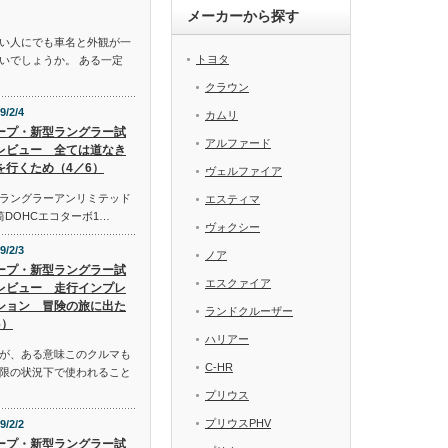
メーカーから探す
い人にでも車名と外観が一
トヨタ
いでしょうか。 ある一定
クラウン
9/2/4
カムリ
ープ・新型ラングラー試
アルファード
レビュー 全ては道なき
を行くため（4／6）
ヴェルファイア
ラングラーアンリミテッド
エスティマ
気筒DOHCエコターボ1…
ヴォクシー
9/2/3
ノア
ープ・新型ラングラー試
エスクァイア
レビュー 走行インプレ
ション 冒険の旅に出た
ランドクルーザー
6）
ハリアー
が、ある意味このクルマも
C-HR
限の状況下で使われること
プリウス
プリウスPHV
9/2/2
ープ・新型ラングラー試