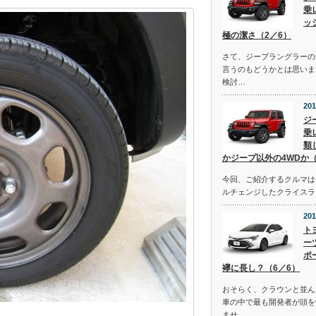
乗
ッ
極の潔さ（2／6）
さて、ジープラングラーの
言うのもどうかとは思いま
検討…
201
ジ
乗
類
かジープ以外の4WDか（
今回、ご紹介するクルマは去
ルチェンジしたクライスラ
201
ト
ー
ポ
襷に長し？（6／6）
おそらく、クラウンと並ん
車の中で最も開発者が頭を
ませ…