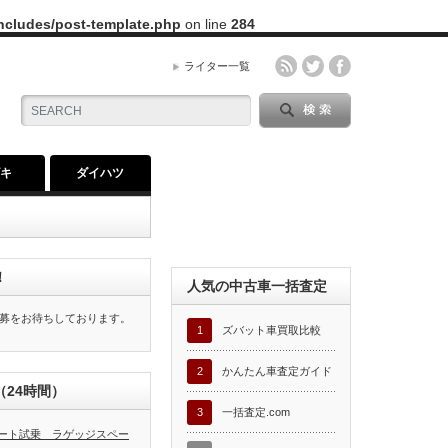
includes/post-template.php
on line
284
ライター一覧
ズキ
ダイハツ
！
人気の中古車一括査定
募をお待ちしております。
1
ズバット車買取比較
2
かんたん車査定ガイド
24時間）
3
一括査定.com
ート試乗 ラゲッジスペー