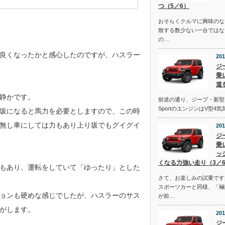
つ（5／6）
おそらくクルマに興味のな
致する数少ない一台ではな
の…
良くなったかと感心したのですが、ハスラー
201
ジ
乗
道
静かです。
前述の通り、ジープ・新型
SportのエンジンはV型4
坂になると馬力を必要としますので、この時
無し車にしては力もあり上り坂でもグイグイ
201
ジ
乗
ッ
くなる力強い走り（3／
定感もあり、運転をしていて「ゆったり」とした
さて、お楽しみの試乗です
スポーツカーと同様、「極
ョンも硬めな感じでしたが、ハスラーのサス
が前…
がします。
201
ジ