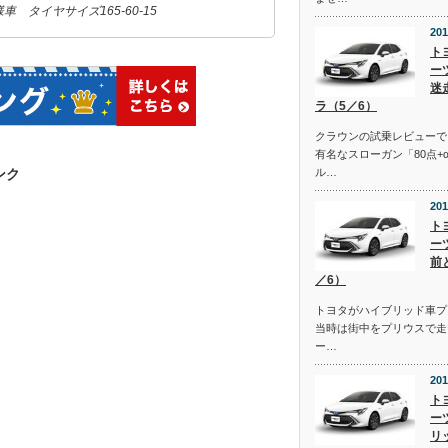
 タイヤサイズ165-60-15
201
ト
ー
迷
ラ（5／6）
クラウンの試乗レビューで
有名なスローガン「80点+
ンク
ル…
201
ト
ー
前
／6）
トヨタがハイブリッド車プ
当時は街中をプリウスで走
ー…
201
ト
ー
リ