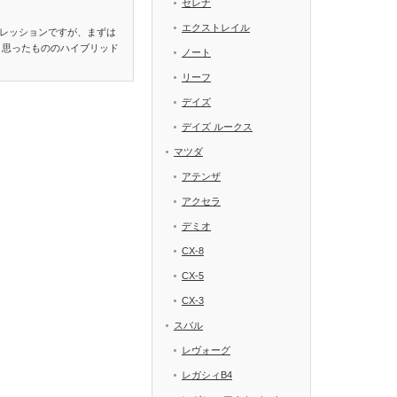
セレナ
エクストレイル
レッションですが、まずは
と思ったもののハイブリッド
ノート
リーフ
デイズ
デイズ ルークス
マツダ
アテンザ
アクセラ
デミオ
CX-8
CX-5
CX-3
スバル
レヴォーグ
レガシィB4