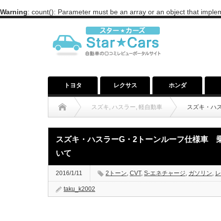
Warning
: count(): Parameter must be an array or an object that impl
トヨタ
レクサス
ホンダ
スズキ
,
ハスラー
,
軽自動車
スズキ・ハ
スズキ・ハスラーG・2トーンルーフ仕様車 
いて
2016/1/11
2トーン
,
CVT
,
S-エネチャージ
,
ガソリン
,
レ
taku_k2002