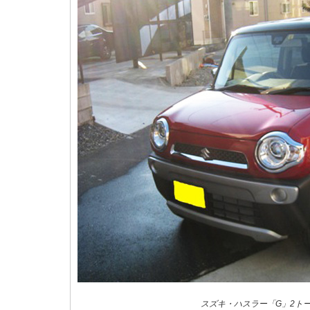
スズキ・ハスラー「G」2ト