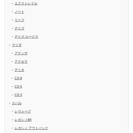
エクストレイル
ノート
リーフ
デイズ
デイズ ルークス
マツダ
アテンザ
アクセラ
デミオ
CX-8
CX-5
CX-3
スバル
レヴォーグ
レガシィB4
レガシィ アウトバック