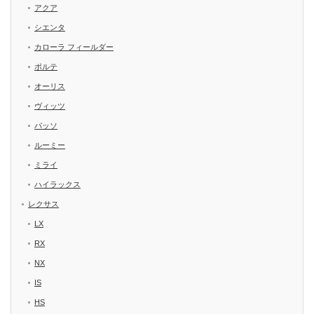
アクア
シエンタ
カローラ フィールダー
ポルテ
オーリス
ヴィッツ
パッソ
ルーミー
ミライ
ハイラックス
レクサス
LX
RX
NX
IS
HS