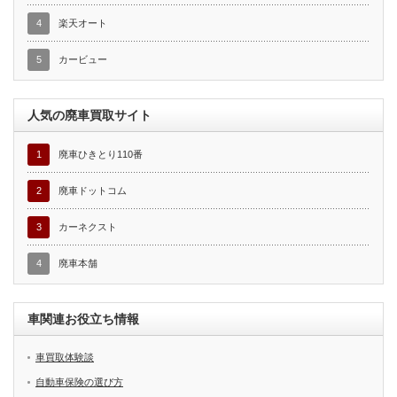
4
楽天オート
5
カービュー
人気の廃車買取サイト
1
廃車ひきとり110番
2
廃車ドットコム
3
カーネクスト
4
廃車本舗
車関連お役立ち情報
車買取体験談
自動車保険の選び方