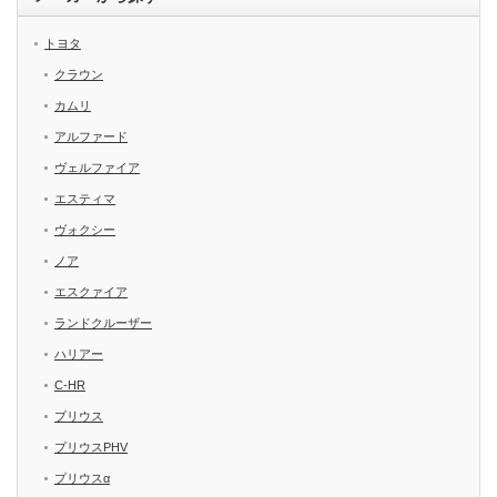
トヨタ
クラウン
カムリ
アルファード
ヴェルファイア
エスティマ
ヴォクシー
ノア
エスクァイア
ランドクルーザー
ハリアー
C-HR
プリウス
プリウスPHV
プリウスα