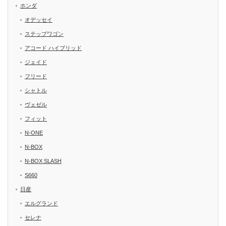
ホンダ
オデッセイ
ステップワゴン
アコード ハイブリッド
ジェイド
フリード
シャトル
ヴェゼル
フィット
N-ONE
N-BOX
N-BOX SLASH
S660
日産
エルグランド
セレナ