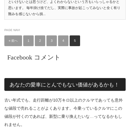
といけないとは思うけど、よくわからないという方もいらっしゃるかと
思います。 毎年掛け捨てだし、実際に事故が起こってみないと全く有り
難みを感じないから損...
PAGE NAVI
« 前へ
1
2
3
4
5
Facebook コメント
あなたの愛車にとんでもない価値があるかも！
古い年式でも、走行距離が10万キロ以上のクルマであっても意外
な値段で売れることがよくあります。今乗っているクルマにこの
値段が付くのであれば、新型に乗り換えたいな…ってなるかもし
れません。