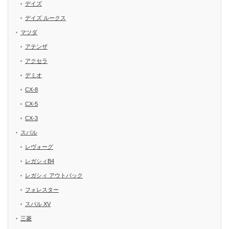
デイズ
デイズ ルークス
マツダ
アテンザ
アクセラ
デミオ
CX-8
CX-5
CX-3
スバル
レヴォーグ
レガシィB4
レガシィ アウトバック
フォレスター
スバル XV
三菱