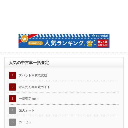
人気の中古車一括査定
1
ズバット車買取比較
2
かんたん車査定ガイド
3
一括査定.com
4
楽天オート
5
カービュー