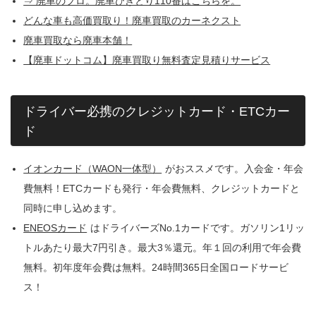
⇒ 廃車のプロ。廃車ひきとり110番はこちらを。
どんな車も高価買取り！廃車買取のカーネクスト
廃車買取なら廃車本舗！
【廃車ドットコム】廃車買取り無料査定見積りサービス
ドライバー必携のクレジットカード・ETCカー
ド
イオンカード（WAON一体型）
がおススメです。入会金・年会
費無料！ETCカードも発行・年会費無料、クレジットカードと
同時に申し込めます。
ENEOSカード
はドライバーズNo.1カードです。ガソリン1リッ
トルあたり最大7円引き。最大3％還元。年１回の利用で年会費
無料。初年度年会費は無料。24時間365日全国ロードサービ
ス！