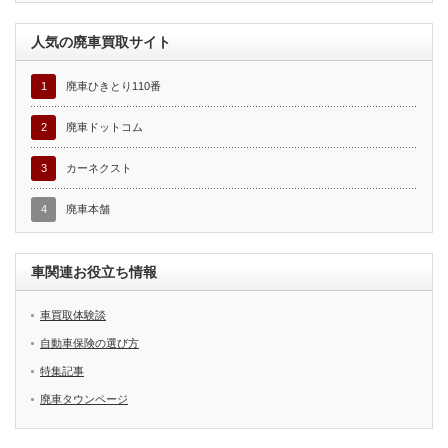
人気の廃車買取サイト
1
廃車ひきとり110番
2
廃車ドットコム
3
カーネクスト
4
廃車本舗
車関連お役立ち情報
車買取体験談
自動車保険の選び方
特集記事
廃車タウンページ