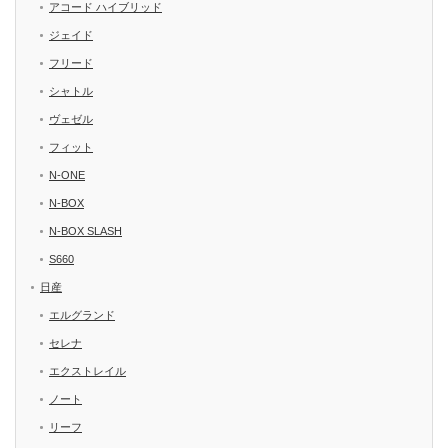
アコード ハイブリッド
ジェイド
フリード
シャトル
ヴェゼル
フィット
N-ONE
N-BOX
N-BOX SLASH
S660
日産
エルグランド
セレナ
エクストレイル
ノート
リーフ