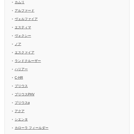
カムリ
アルファード
ヴェルファイア
エスティマ
ヴォクシー
ノア
エスクァイア
ランドクルーザー
ハリアー
C-HR
プリウス
プリウスPHV
プリウスα
アクア
シエンタ
カローラ フィールダー