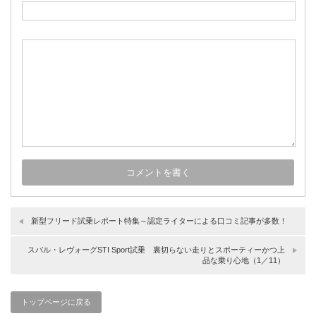
新型フリード試乗レポート特集～認定ライターによる口コミ記事が多数！
スバル・レヴォーグSTI Sport試乗 裏切らない走りとスポーティーかつ上
品な乗り心地（1／11）
トップページに戻る