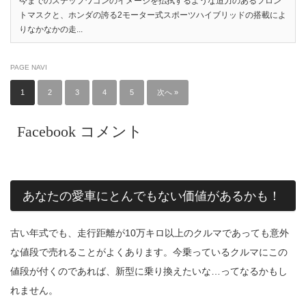
今までのステップワゴンのイメージを払拭するような迫力のあるフロン
トマスクと、ホンダの誇る2モーター式スポーツハイブリッドの搭載によ
りなかなかの走...
PAGE NAVI
1
2
3
4
5
次へ »
Facebook コメント
あなたの愛車にとんでもない価値があるかも！
古い年式でも、走行距離が10万キロ以上のクルマであっても意外
な値段で売れることがよくあります。今乗っているクルマにこの
値段が付くのであれば、新型に乗り換えたいな…ってなるかもし
れません。