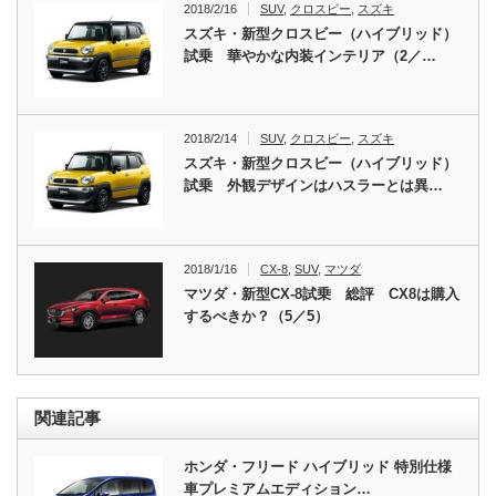
2018/2/16
SUV
,
クロスビー
,
スズキ
スズキ・新型クロスビー（ハイブリッド）
試乗 華やかな内装インテリア（2／…
2018/2/14
SUV
,
クロスビー
,
スズキ
スズキ・新型クロスビー（ハイブリッド）
試乗 外観デザインはハスラーとは異…
2018/1/16
CX-8
,
SUV
,
マツダ
マツダ・新型CX-8試乗 総評 CX8は購入
するべきか？（5／5）
関連記事
ホンダ・フリード ハイブリッド 特別仕様
車プレミアムエディション…