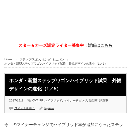
スター★カーズ認定ライター募集中！
詳細はこちら
Home
ステップワゴン
,
ホンダ
,
ミニバン
ホンダ・新型ステップワゴンハイブリッド試乗 外観デザインの進化（1／5）
ホンダ・新型ステップワゴンハイブリッド試乗 外観
デザインの進化（1／5）
2017/12/2
CVT
,
FF
,
ハイブリッド
,
マイナーチェンジ
,
新型車
,
試乗車
コメントを書く
k-yuuki
今回のマイナーチェンジでハイブリッド車が追加になったステッ