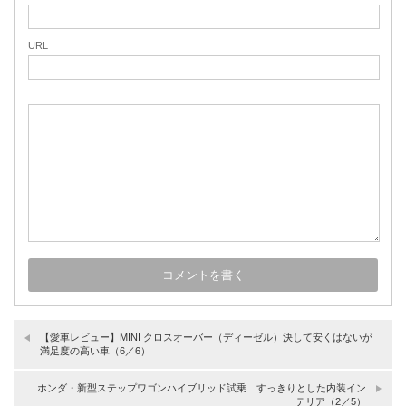
URL
【愛車レビュー】MINI クロスオーバー（ディーゼル）決して安くはないが
満足度の高い車（6／6）
ホンダ・新型ステップワゴンハイブリッド試乗 すっきりとした内装イン
テリア（2／5）