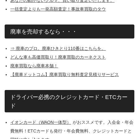
あなたの動かないクルマ、買い取り査定いたします。
一括査定よりも一発高額査定！事故車買取のタウ
廃車を売却するなら・・・
⇒ 廃車のプロ。廃車ひきとり110番はこちらを。
どんな車も高価買取り！廃車買取のカーネクスト
廃車買取なら廃車本舗！
【廃車ドットコム】廃車買取り無料査定見積りサービス
ドライバー必携のクレジットカード・ETCカー
ド
イオンカード（WAON一体型）
がおススメです。入会金・年会
費無料！ETCカードも発行・年会費無料、クレジットカードと