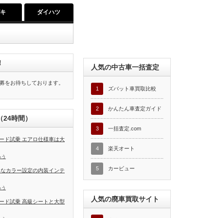
ズキ
ダイハツ
！
人気の中古車一括査定
募をお待ちしております。
1
ズバット車買取比較
2
かんたん車査定ガイド
24時間）
3
一括査定.com
ード試乗 エアロ仕様車は大
4
楽天オート
ゅう
5
カービュー
富なカラー設定の内装インテ
ゅう
人気の廃車買取サイト
ード試乗 高級シートと大型