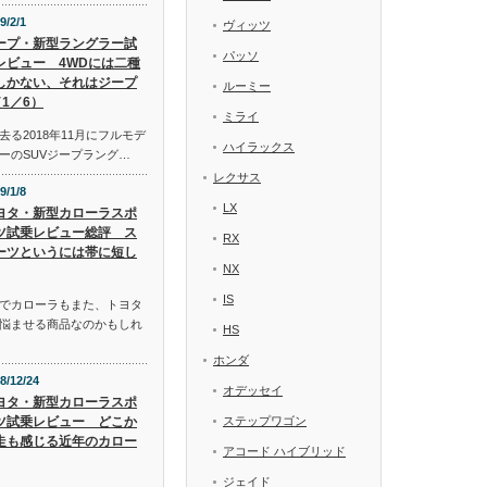
9/2/1
ヴィッツ
ープ・新型ラングラー試
パッソ
レビュー 4WDには二種
しかない、それはジープ
ルーミー
1／6）
ミライ
る2018年11月にフルモデ
ハイラックス
ーのSUVジープラング…
レクサス
9/1/8
LX
ヨタ・新型カローラスポ
ツ試乗レビュー総評 ス
RX
ーツというには帯に短し
NX
IS
でカローラもまた、トヨタ
悩ませる商品なのかもしれ
HS
ホンダ
8/12/24
オデッセイ
ヨタ・新型カローラスポ
ツ試乗レビュー どこか
ステップワゴン
走も感じる近年のカロー
アコード ハイブリッド
ジェイド