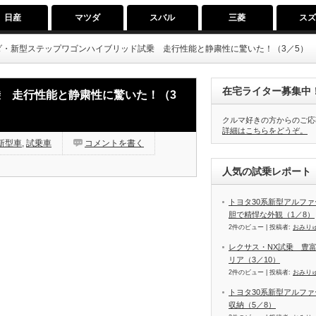
日産
マツダ
スバル
三菱
ス
ダ・新型ステップワゴンハイブリッド試乗 走行性能と静粛性に驚いた！（3／5）
在宅ライター募集中
 走行性能と静粛性に驚いた！（3
クルマ好きの方からのご応
詳細はこちらをどうぞ。
新型車
,
試乗車
コメントを書く
人気の試乗レポート（
トヨタ30系新型アルファ
胆で精悍な外観（1／8）
2件のビュー
|
投稿者:
おみり
レクサス・NX試乗 豊
リア（3／10）
2件のビュー
|
投稿者:
おみり
トヨタ30系新型アルファ
収納（5／8）