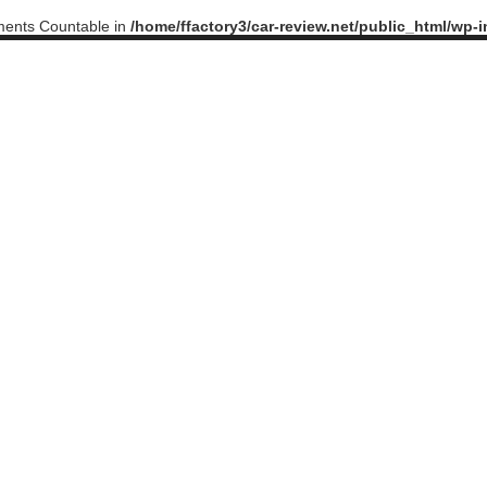
ements Countable in
/home/ffactory3/car-review.net/public_html/wp-