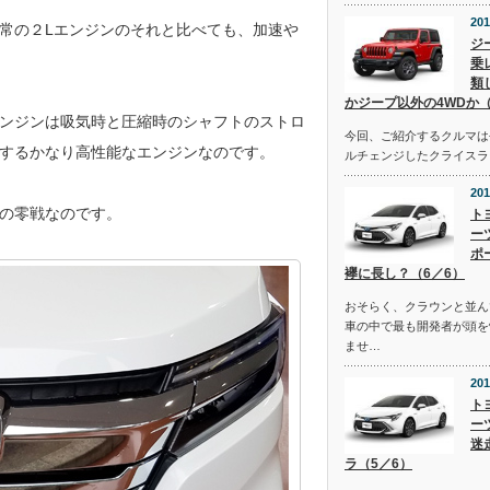
201
常の２Lエンジンのそれと比べても、加速や
ジ
乗
類
かジープ以外の4WDか（
ンジンは吸気時と圧縮時のシャフトのストロ
今回、ご紹介するクルマは去
するかなり高性能なエンジンなのです。
ルチェンジしたクライスラ
201
の零戦なのです。
ト
ー
ポ
襷に長し？（6／6）
おそらく、クラウンと並ん
車の中で最も開発者が頭を
ませ…
201
ト
ー
迷
ラ（5／6）