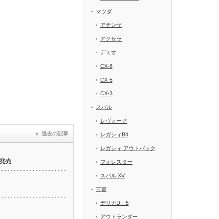
マツダ
アテンザ
アクセラ
デミオ
CX-8
CX-5
CX-3
スバル
レヴォーグ
過去の記事
レガシィB4
レガシィ アウトバック
発売
フォレスター
スバル XV
三菱
デリカD：5
アウトランダー