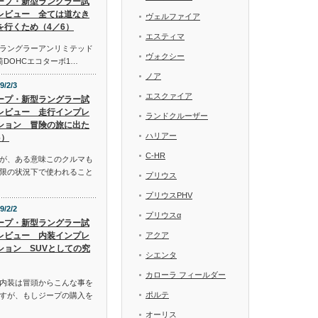
ープ・新型ラングラー試
レビュー 全ては道なき
ヴェルファイア
を行くため（4／6）
エスティマ
ラングラーアンリミテッド
ヴォクシー
気筒DOHCエコターボ1…
ノア
9/2/3
エスクァイア
ープ・新型ラングラー試
レビュー 走行インプレ
ランドクルーザー
ション 冒険の旅に出た
ハリアー
6）
C-HR
が、ある意味このクルマも
限の状況下で使われること
プリウス
プリウスPHV
9/2/2
プリウスα
ープ・新型ラングラー試
レビュー 内装インプレ
アクア
ション SUVとしての究
シエンタ
カローラ フィールダー
内装は冒頭からこんな事を
ポルテ
すが、もしジープの購入を
オーリス