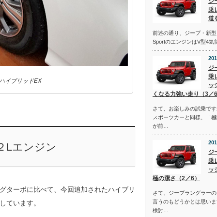
ジ
乗
道
前述の通り、ジープ・新型
SportのエンジンはV型4
201
ジ
乗
ハイブリッドEX
ッ
くなる力強い走り（3／
さて、お楽しみの試乗です
スポーツカーと同様、「極
が前…
201
２Lエンジン
ジ
乗
ッ
極の潔さ（2／6）
ングターボに比べて、今回追加されたハイブリ
さて、ジープラングラーの
言うのもどうかとは思いま
載しています。
検討…