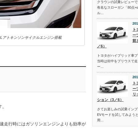
クラウンの試乗レビューで
有名なスローガン「80点+
ル…
201
ト
ー
0Lアトキンソンサイクルエンジン搭載
前
／6）
トヨタがハイブリッド車プ
当時は街中をプリウスで走
ー…
201
ト
ー
リ
ション（3／6）
す。
さてお楽しみの試乗インプ
EVモードを試してみよう
用…
速走行時にはガソリンエンジンよりも効率が