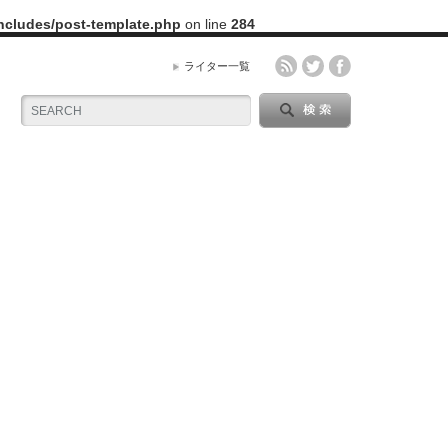
includes/post-template.php
on line
284
ライター一覧