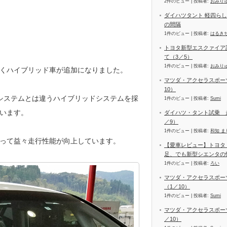
2件のビュー
|
投稿者:
おみり
ダイハツタント 軽四ら
の間隔
1件のビュー
|
投稿者:
はるき
トヨタ新型エスクァイア
て（3／5）
1件のビュー
|
投稿者:
おみり
くハイブリッド車が追加になりました。
マツダ・アクセラスポーツ
10）
システムとは違うハイブリッドシステムを採
1件のビュー
|
投稿者:
Sumi
います。
ダイハツ・タント試乗 
／9）
1件のビュー
|
投稿者:
和知 ま
って益々走行性能が向上しています。
【愛車レビュー】トヨタ
足、でも新型シエンタの
1件のビュー
|
投稿者:
ろい
マツダ・アクセラスポー
（1／10）
1件のビュー
|
投稿者:
Sumi
マツダ・アクセラスポーツ
／10）