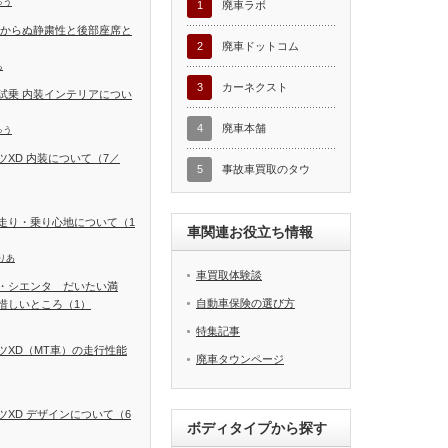
ゅう
1
廃車ラボ
しからぬ静粛性と後部座席と
2
廃車ドットコム
ち
3
カーネクスト
試乗 内装インテリアについ
4
廃車本舗
ゅう
XD 内装について（7／
5
事故車買取のタウ
走り・乗り心地について（1
車関連お役立ち情報
りあ
車買取体験談
・シエンタ だいたい満
自動車保険の選び方
惜しいところ（1）
特集記事
ツXD（MT車）の走行性能
廃車タウンページ
XD デザインについて（6
ボディタイプから探す