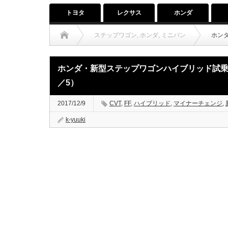
トヨタ
レクサス
ホンダ
ステップワゴン
,
ホンダ
,
ミニバン
ホン
ホンダ・新型ステップワゴンハイブリッド試乗
／5）
2017/12/9
CVT
,
FF
,
ハイブリッド
,
マイナーチェンジ
,
k-yuuki