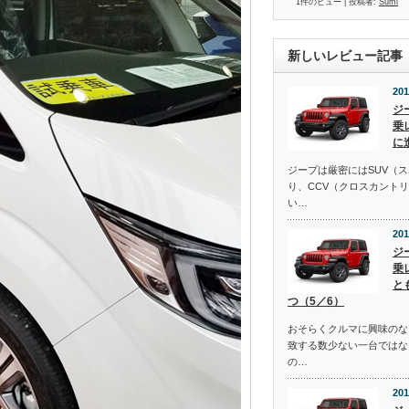
1件のビュー
|
投稿者:
Sumi
新しいレビュー記事
201
ジ
乗
に
ジープは厳密にはSUV（
り、CCV（クロスカント
い…
201
ジ
乗
と
つ（5／6）
おそらくクルマに興味のな
致する数少ない一台ではな
の…
201