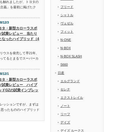
も触れましたが、トヨタの
フリード
α主義」を最初に掲げたク
シャトル
8/12/3
ヴェゼル
ヨタ・新型カローラスポ
フィット
ツ試乗レビュー 当たり
となったハイブリッド（4
N-ONE
N-BOX
リウスを発売して早21年、
N-BOX SLASH
ってるとまるでスーパーカ
S660
日産
8/12/1
ヨタ・新型カローラスポ
エルグランド
ツ試乗レビュー ハイブ
セレナ
ッドGZの試乗インプレッ
エクストレイル
レッションですが、まずは
ノート
と思ったもののハイブリッド
リーフ
デイズ
デイズ ルークス