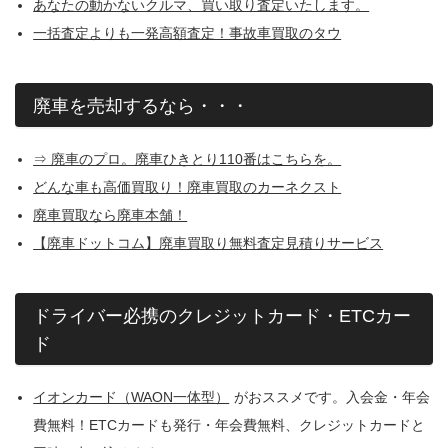
あなたの動かないクルマ、買い取り査定いたします。
一括査定よりも一発高額査定！事故車買取のタウ
廃車を売却するなら・・・
⇒ 廃車のプロ。廃車ひきとり110番はこちらを。
どんな車も高価買取り！廃車買取のカーネクスト
廃車買取なら廃車本舗！
【廃車ドットコム】廃車買取り無料査定見積りサービス
ドライバー必携のクレジットカード・ETCカー
ド
イオンカード（WAON一体型）
がおススメです。入会金・年会
費無料！ETCカードも発行・年会費無料、クレジットカードと