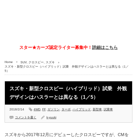
スター★カーズ認定ライター募集中！
詳細はこちら
Home
SUV
,
クロスビー
,
スズキ
スズキ・新型クロスビー（ハイブリッド）試乗 外観デザインはハスラーとは異なる（1／
5）
スズキ・新型クロスビー（ハイブリッド）試乗 外観
デザインはハスラーとは異なる（1／5）
2018/2/14
4WD
,
FF
,
ガソリン
,
ターボ
,
ハイブリッド
,
新型車
,
試乗車
コメントを書く
k-yuuki
スズキから2017年12月にデビューしたクロスビーですが、CMを