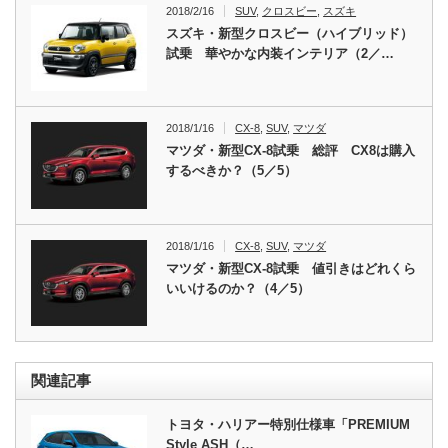
2018/2/16
SUV
,
クロスビー
,
スズキ
スズキ・新型クロスビー（ハイブリッド）
試乗 華やかな内装インテリア（2／…
2018/1/16
CX-8
,
SUV
,
マツダ
マツダ・新型CX-8試乗 総評 CX8は購入
するべきか？（5／5）
2018/1/16
CX-8
,
SUV
,
マツダ
マツダ・新型CX-8試乗 値引きはどれくら
いいけるのか？（4／5）
関連記事
トヨタ・ハリアー特別仕様車「PREMIUM
Style ASH（…