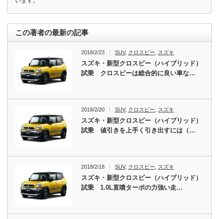
います。
この著者の最新の記事
2018/2/23
SUV
,
クロスビー
,
スズキ
スズキ・新型クロスビー（ハイブリッド）
試乗 クロスビーは総合的に良い車な…
2018/2/20
SUV
,
クロスビー
,
スズキ
スズキ・新型クロスビー（ハイブリッド）
試乗 値引きを上手く引き出すには（…
2018/2/18
SUV
,
クロスビー
,
スズキ
スズキ・新型クロスビー（ハイブリッド）
試乗 1.0L直噴ターボの力強い走…