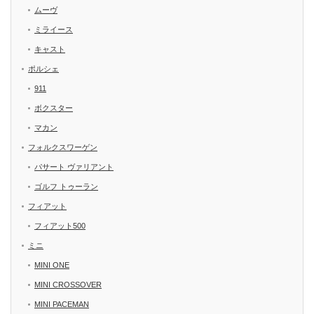
ムーヴ
ミライース
キャスト
ポルシェ
911
ボクスター
マカン
フォルクスワーゲン
パサート ヴァリアント
ゴルフ トゥーラン
フィアット
フィアット500
ミニ
MINI ONE
MINI CROSSOVER
MINI PACEMAN