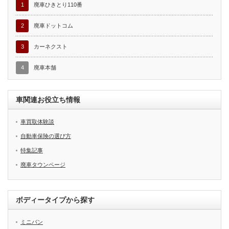
1
廃車ひきとり110番
2
廃車ドットコム
3
カーネクスト
4
廃車本舗
車関連お役立ち情報
車買取体験談
自動車保険の選び方
特集記事
廃車タウンページ
ボディータイプから探す
ミニバン