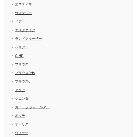
エスティマ
ヴォクシー
ノア
エスクァイア
ランドクルーザー
ハリアー
C-HR
プリウス
プリウスPHV
プリウスα
アクア
シエンタ
カローラ フィールダー
ポルテ
オーリス
ヴィッツ