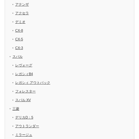
アテンザ
アクセラ
デミオ
CX-8
CX-5
CX-3
スバル
レヴォーグ
レガシィB4
レガシィ アウトバック
フォレスター
スバル XV
三菱
デリカD：5
アウトランダー
ミラージュ