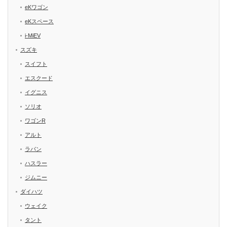
eKワゴン
eKスペース
i-MiEV
スズキ
スイフト
エスクード
イグニス
ソリオ
ワゴンR
アルト
ラパン
ハスラー
ジムニー
ダイハツ
ウェイク
タント