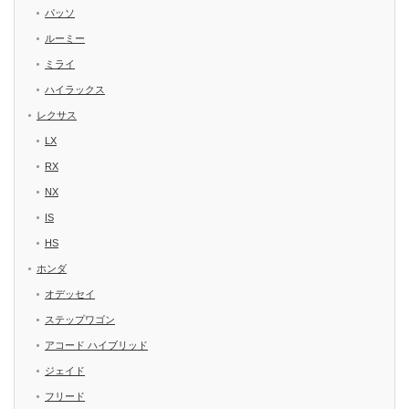
パッソ
ルーミー
ミライ
ハイラックス
レクサス
LX
RX
NX
IS
HS
ホンダ
オデッセイ
ステップワゴン
アコード ハイブリッド
ジェイド
フリード