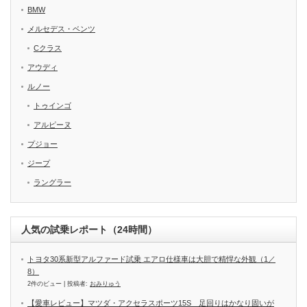
BMW
メルセデス・ベンツ
Cクラス
アウディ
ルノー
トゥインゴ
アルピーヌ
プジョー
ジープ
ラングラー
人気の試乗レポート（24時間）
トヨタ30系新型アルファード試乗 エアロ仕様車は大胆で精悍な外観（1／
8）
2件のビュー
|
投稿者:
おみりゅう
【愛車レビュー】マツダ・アクセラスポーツ15S 足回りはかなり固いが