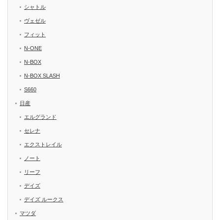
シャトル
ヴェゼル
フィット
N-ONE
N-BOX
N-BOX SLASH
S660
日産
エルグランド
セレナ
エクストレイル
ノート
リーフ
デイズ
デイズ ルークス
マツダ