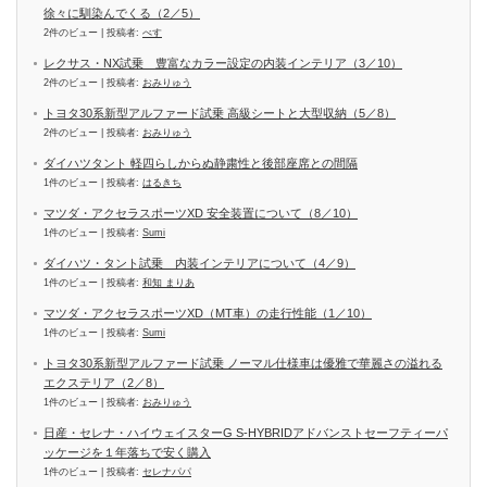
徐々に馴染んでくる（2／5）
2件のビュー
|
投稿者:
べす
レクサス・NX試乗 豊富なカラー設定の内装インテリア（3／10）
2件のビュー
|
投稿者:
おみりゅう
トヨタ30系新型アルファード試乗 高級シートと大型収納（5／8）
2件のビュー
|
投稿者:
おみりゅう
ダイハツタント 軽四らしからぬ静粛性と後部座席との間隔
1件のビュー
|
投稿者:
はるきち
マツダ・アクセラスポーツXD 安全装置について（8／10）
1件のビュー
|
投稿者:
Sumi
ダイハツ・タント試乗 内装インテリアについて（4／9）
1件のビュー
|
投稿者:
和知 まりあ
マツダ・アクセラスポーツXD（MT車）の走行性能（1／10）
1件のビュー
|
投稿者:
Sumi
トヨタ30系新型アルファード試乗 ノーマル仕様車は優雅で華麗さの溢れる
エクステリア（2／8）
1件のビュー
|
投稿者:
おみりゅう
日産・セレナ・ハイウェイスターG S-HYBRIDアドバンストセーフティーパ
ッケージを１年落ちで安く購入
1件のビュー
|
投稿者:
セレナパパ