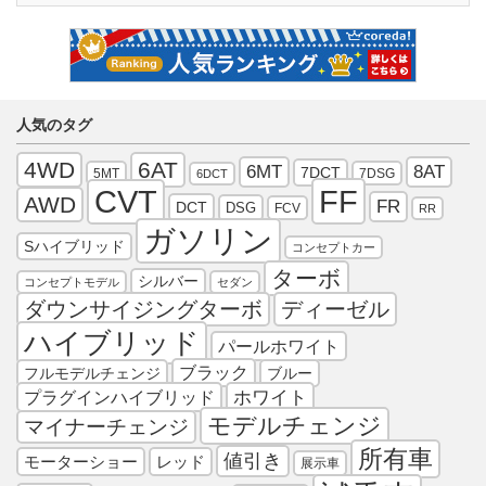
人気のタグ
4WD
6AT
6MT
8AT
7DCT
5MT
7DSG
6DCT
FF
CVT
AWD
FR
DCT
DSG
FCV
RR
ガソリン
Sハイブリッド
コンセプトカー
ターボ
シルバー
コンセプトモデル
セダン
ダウンサイジングターボ
ディーゼル
ハイブリッド
パールホワイト
ブラック
フルモデルチェンジ
ブルー
プラグインハイブリッド
ホワイト
モデルチェンジ
マイナーチェンジ
所有車
値引き
モーターショー
レッド
展示車