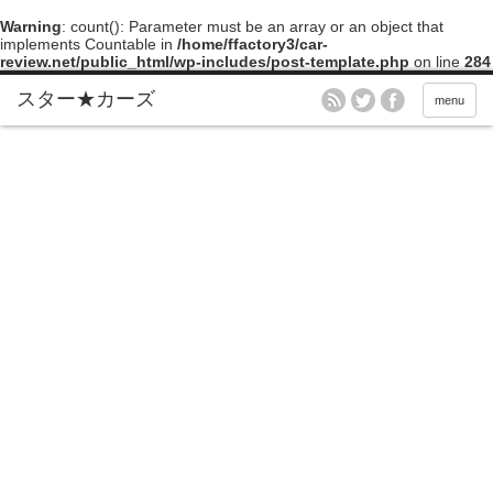
Warning
: count(): Parameter must be an array or an object that
implements Countable in
/home/ffactory3/car-
review.net/public_html/wp-includes/post-template.php
on line
284
menu