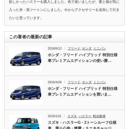
欲しかったハスラーを購入しました。色で迷いましたが、妻と娘が気に
入った赤・黒ツートンにしました。今からアクセサリーを追加して行き
たいと思っています。
この著者の最新の記事
2016/5/12
フリード
,
ホンダ
,
ミニバン
ホンダ・フリード ハイブリッド 特別仕様
車プレミアムエディションの使い勝…
2016/4/26
フリード
,
ホンダ
,
ミニバン
ホンダ・フリード ハイブリッド 特別仕様
車プレミアムエディションを買いま…
2016/1/11
スズキ
,
ハスラー
,
軽自動車
スズキ・ハスラーG・2トーンルーフ仕様
車 乗り心地・燃費・Ｓエネチャージ…