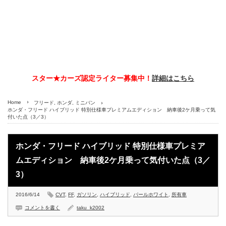
スター★カーズ認定ライター募集中！
詳細はこちら
Home
フリード
,
ホンダ
,
ミニバン
ホンダ・フリード ハイブリッド 特別仕様車プレミアムエディション 納車後2ケ月乗って気
付いた点（3／3）
ホンダ・フリード ハイブリッド 特別仕様車プレミア
ムエディション 納車後2ケ月乗って気付いた点（3／
3）
2016/6/14
CVT
,
FF
,
ガソリン
,
ハイブリッド
,
パールホワイト
,
所有車
コメントを書く
taku_k2002