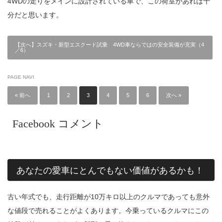
4WDの走りをメインに設計されている車で、この荷室があれば十
分だと思います。
【次へ】スズキ・新型エスクード試乗 4WD車ならではの安全装備が充実（4
／6）
PAGE NAVI
« 前へ
1
2
3
4
5
6
次へ »
Facebook コメント
あなたの愛車にとんでもない価値があるかも！
古い年式でも、走行距離が10万キロ以上のクルマであっても意外
な値段で売れることがよくあります。今乗っているクルマにこの