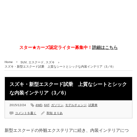
スター★カーズ認定ライター募集中！
詳細はこちら
Home
SUV
,
エスクード
,
スズキ
スズキ・新型エスクード試乗 上質なシートとシックな内装インテリア（3／6）
スズキ・新型エスクード試乗 上質なシートとシック
な内装インテリア（3／6）
2015/12/24
4WD
,
6AT
,
ガソリン
,
モデルチェンジ
,
試乗車
コメントを書く
和知 まりあ
新型エスクードの外観エクステリアに続き、内装インテリアにつ