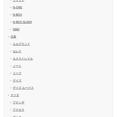
フィット
N-ONE
N-BOX
N-BOX SLASH
S660
日産
エルグランド
セレナ
エクストレイル
ノート
リーフ
デイズ
デイズ ルークス
マツダ
アテンザ
アクセラ