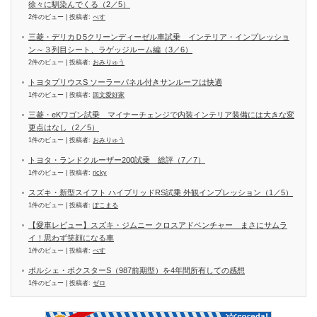
徐々に馴染んでくる（2／5）
2件のビュー
|
投稿者:
べす
三菱・デリカＤ5クリーンディーゼル車試乗 インテリア・インプレッショ
ン～３列目シート、ラゲッジルーム編（3／6）
2件のビュー
|
投稿者:
おみりゅう
トヨタプリウスS ソーラーパネル付きサンルーフは快適
1件のビュー
|
投稿者:
回文愛好家
三菱・eKワゴン試乗 マイナーチェンジで内装インテリア装備には大きな変
更点はなし（2／5）
1件のビュー
|
投稿者:
おみりゅう
トヨタ・ランドクルーザー200試乗 総評（7／7）
1件のビュー
|
投稿者:
ricky
スズキ・新型スイフト ハイブリッドRS試乗 外観インプレッション（1／5）
1件のビュー
|
投稿者:
ぽこまる
【愛車レビュー】スズキ・ジムニー クロスアドベンチャー まさにサムラ
イ！思わず笑顔になる車
1件のビュー
|
投稿者:
べす
ポルシェ・ボクスターS（987前期型）を4年間所有しての感想
1件のビュー
|
投稿者:
ゼロ