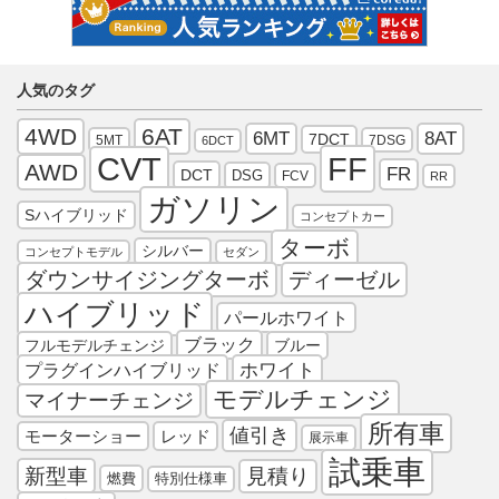
人気のタグ
4WD
6AT
6MT
8AT
7DCT
5MT
7DSG
6DCT
FF
CVT
AWD
FR
DCT
DSG
FCV
RR
ガソリン
Sハイブリッド
コンセプトカー
ターボ
シルバー
コンセプトモデル
セダン
ダウンサイジングターボ
ディーゼル
ハイブリッド
パールホワイト
ブラック
フルモデルチェンジ
ブルー
プラグインハイブリッド
ホワイト
モデルチェンジ
マイナーチェンジ
所有車
値引き
モーターショー
レッド
展示車
試乗車
新型車
見積り
燃費
特別仕様車