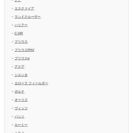
ノア
エスクァイア
ランドクルーザー
ハリアー
C-HR
プリウス
プリウスPHV
プリウスα
アクア
シエンタ
カローラ フィールダー
ポルテ
オーリス
ヴィッツ
パッソ
ルーミー