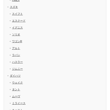
i-MiEV
スズキ
スイフト
エスクード
イグニス
ソリオ
ワゴンR
アルト
ラパン
ハスラー
ジムニー
ダイハツ
ウェイク
タント
ムーヴ
ミライース