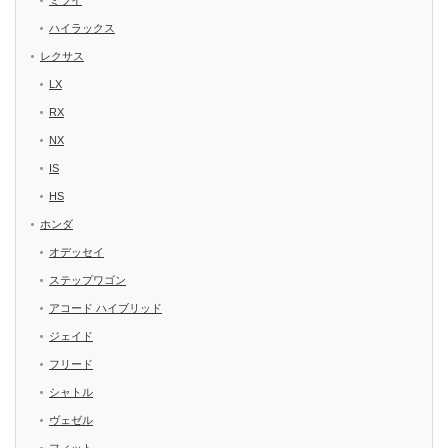
ミライ
ハイラックス
レクサス
LX
RX
NX
IS
HS
ホンダ
オデッセイ
ステップワゴン
アコード ハイブリッド
ジェイド
フリード
シャトル
ヴェゼル