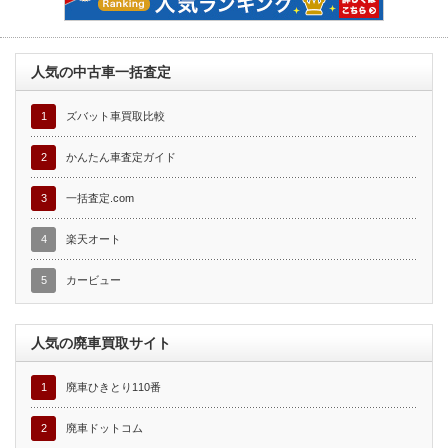
人気の中古車一括査定
1
ズバット車買取比較
2
かんたん車査定ガイド
3
一括査定.com
4
楽天オート
5
カービュー
人気の廃車買取サイト
1
廃車ひきとり110番
2
廃車ドットコム