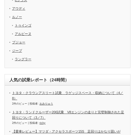
Cクラス
アウディ
ルノー
トゥインゴ
アルピーヌ
プジョー
ジープ
ラングラー
人気の試乗レポート（24時間）
トヨタ・クラウンアスリート試乗 ラゲッジスペース・収納について（4／
8）
2件のビュー
|
投稿者:
おみりゅう
トヨタ・ランドクルーザー200試乗 V8エンジンの走りと完璧制御された足
回りについて（3／7）
2件のビュー
|
投稿者:
ricky
【愛車レビュー】マツダ・アクセラスポーツ15S 足回りはかなり固いが