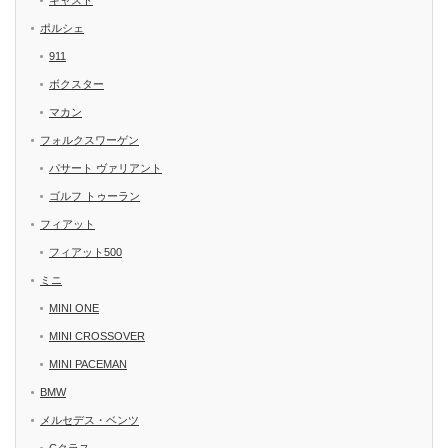
キャスト
ポルシェ
911
ボクスター
マカン
フォルクスワーゲン
パサート ヴァリアント
ゴルフ トゥーラン
フィアット
フィアット500
ミニ
MINI ONE
MINI CROSSOVER
MINI PACEMAN
BMW
メルセデス・ベンツ