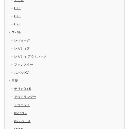
デミオ
CX-8
CX-5
CX-3
スバル
レヴォーグ
レガシィB4
レガシィ アウトバック
フォレスター
スバル XV
三菱
デリカD：5
アウトランダー
ミラージュ
eKワゴン
eKスペース