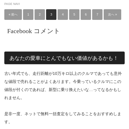
PAGE NAVI
« 前へ
1
2
3
4
5
6
7
次へ »
Facebook コメント
あなたの愛車にとんでもない価値があるかも！
古い年式でも、走行距離が10万キロ以上のクルマであっても意外
な値段で売れることがよくあります。今乗っているクルマにこの
値段が付くのであれば、新型に乗り換えたいな…ってなるかもし
れません。
是非一度、ネットで無料一括査定をしてみることをおすすめしま
す。