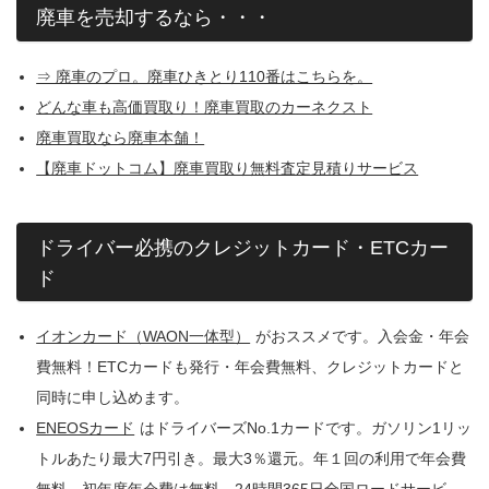
廃車を売却するなら・・・
⇒ 廃車のプロ。廃車ひきとり110番はこちらを。
どんな車も高価買取り！廃車買取のカーネクスト
廃車買取なら廃車本舗！
【廃車ドットコム】廃車買取り無料査定見積りサービス
ドライバー必携のクレジットカード・ETCカー
ド
イオンカード（WAON一体型）
がおススメです。入会金・年会
費無料！ETCカードも発行・年会費無料、クレジットカードと
同時に申し込めます。
ENEOSカード
はドライバーズNo.1カードです。ガソリン1リッ
トルあたり最大7円引き。最大3％還元。年１回の利用で年会費
無料。初年度年会費は無料。24時間365日全国ロードサービ