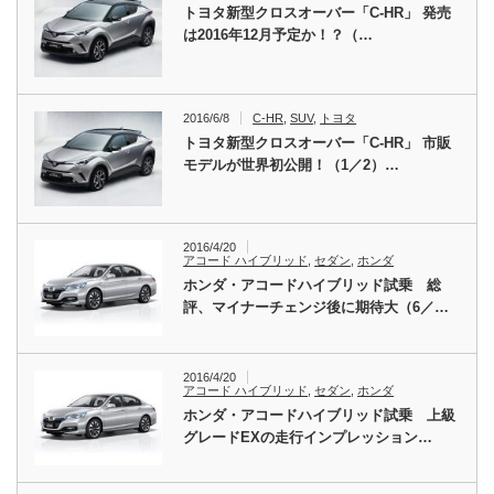
トヨタ新型クロスオーバー「C-HR」 発売
は2016年12月予定か！？（…
2016/6/8
C-HR
,
SUV
,
トヨタ
トヨタ新型クロスオーバー「C-HR」 市販
モデルが世界初公開！（1／2）…
2016/4/20
アコード ハイブリッド
,
セダン
,
ホンダ
ホンダ・アコードハイブリッド試乗 総
評、マイナーチェンジ後に期待大（6／…
2016/4/20
アコード ハイブリッド
,
セダン
,
ホンダ
ホンダ・アコードハイブリッド試乗 上級
グレードEXの走行インプレッション…