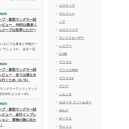
エスティマ
ヴォクシー
9/2/5
ープ・新型ラングラー試
ノア
レビュー 4WDは数多く
もジープは世界にただ一
エスクァイア
ランドクルーザー
い人にでも車名と外観が一
ハリアー
いでしょうか。 ある一定
C-HR
プリウス
9/2/4
ープ・新型ラングラー試
プリウスPHV
レビュー 全ては道なき
プリウスα
を行くため（4／6）
アクア
ラングラーアンリミテッド
気筒DOHCエコターボ1…
シエンタ
カローラ フィールダー
9/2/3
ープ・新型ラングラー試
ポルテ
レビュー 走行インプレ
オーリス
ション 冒険の旅に出た
6）
ヴィッツ