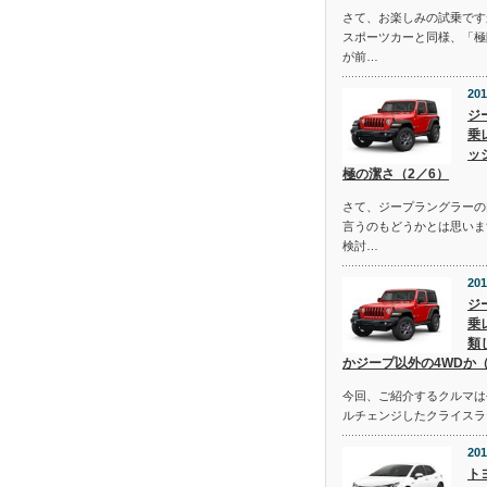
さて、お楽しみの試乗です
スポーツカーと同様、「極
が前…
201
ジ
乗
ッ
極の潔さ（2／6）
さて、ジープラングラーの
言うのもどうかとは思いま
検討…
201
ジ
乗
類
かジープ以外の4WDか（
今回、ご紹介するクルマは去
ルチェンジしたクライスラ
201
ト