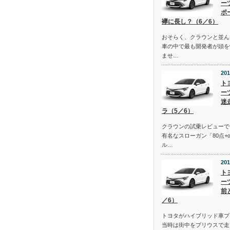
ー
ポ
襷に長し？（6／6）
おそらく、クラウンと並ん
車の中で最も開発者が頭を
ませ…
201
ト
ー
迷
ラ（5／6）
クラウンの試乗レビューで
有名なスローガン「80点+
ル…
201
ト
ー
前
／6）
トヨタがハイブリッド車プ
当時は街中をプリウスで走