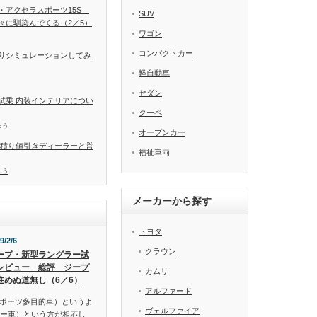
・アクセラスポーツ15S
SUV
々に馴染んでくる（2／5）
ワゴン
コンパクトカー
りシミュレーションしてみ
軽自動車
セダン
試乗 内装インテリアについ
クーペ
ゅう
オープンカー
見積り値引きディーラーと営
福祉車両
ゅう
メーカーから探す
トヨタ
9/2/6
クラウン
ープ・新型ラングラー試
レビュー 総評 ジープ
カムリ
進めぬ道無し（6／6）
アルファード
スポーツ多目的車）というよ
ヴェルファイア
リー車）という方が相応し