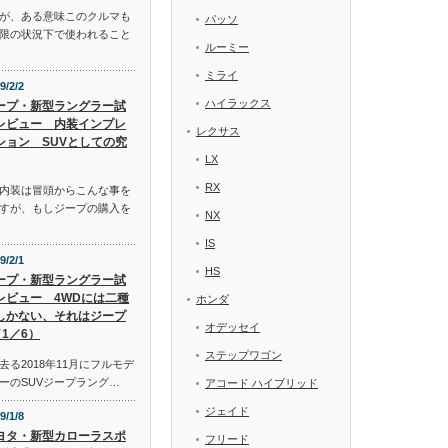
が、ある意味このクルマも
パッソ
限の状況下で使われること
ルーミー
ミライ
9/2/2
ハイラックス
ープ・新型ラングラー試
レビュー 内装インプレ
レクサス
ション SUVとしての究
LX
RX
内装は冒頭からこんな事を
すが、もしジープの購入を
NX
IS
9/2/1
HS
ープ・新型ラングラー試
レビュー 4WDには二種
ホンダ
しかない、それはジープ
オデッセイ
1／6）
ステップワゴン
る2018年11月にフルモデ
ーのSUVジープラング…
アコード ハイブリッド
ジェイド
9/1/8
ヨタ・新型カローラスポ
フリード