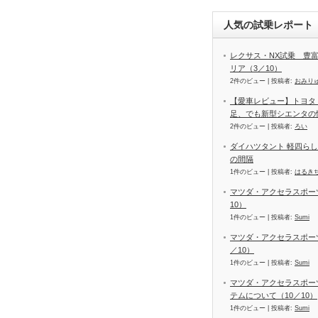
人気の試乗レポート（
レクサス・NX試乗 豊
リア（3／10）
2件のビュー
|
投稿者:
おみり
【愛車レビュー】トヨタ
足、でも新型シエンタの
2件のビュー
|
投稿者:
ろい
ダイハツタント 軽四ら
の間隔
1件のビュー
|
投稿者:
はるき
マツダ・アクセラスポーツ
10）
1件のビュー
|
投稿者:
Sumi
マツダ・アクセラスポーツ
／10）
1件のビュー
|
投稿者:
Sumi
マツダ・アクセラスポー
テムについて（10／10）
1件のビュー
|
投稿者:
Sumi