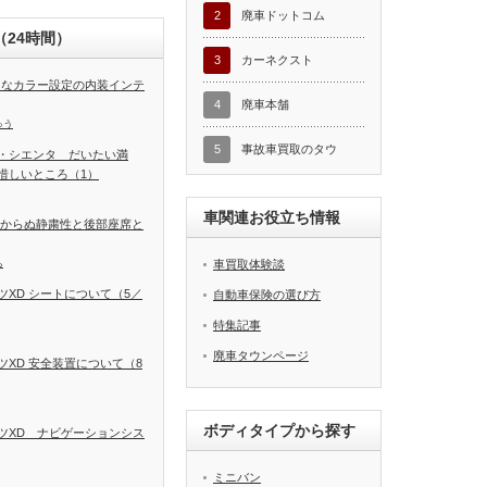
2
廃車ドットコム
24時間）
3
カーネクスト
富なカラー設定の内装インテ
4
廃車本舗
ゅう
5
事故車買取のタウ
・シエンタ だいたい満
惜しいところ（1）
車関連お役立ち情報
しからぬ静粛性と後部座席と
ち
車買取体験談
XD シートについて（5／
自動車保険の選び方
特集記事
廃車タウンページ
XD 安全装置について（8
ボディタイプから探す
ツXD ナビゲーションシス
ミニバン