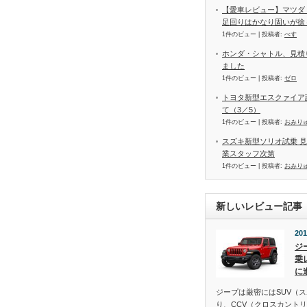
【愛車レビュー】マツダ
足回りはかなり固いが徐
1件のビュー
|
投稿者:
べす
ホンダ・シャトル、見積
ました
1件のビュー
|
投稿者:
ゼロ
トヨタ新型エスクァイア
て（3／5）
1件のビュー
|
投稿者:
おみり
スズキ新型ソリオ試乗 
業スタッフ次第
1件のビュー
|
投稿者:
おみり
新しいレビュー記事
201
ジ
乗
に
ジープは厳密にはSUV（
り、CCV（クロスカント