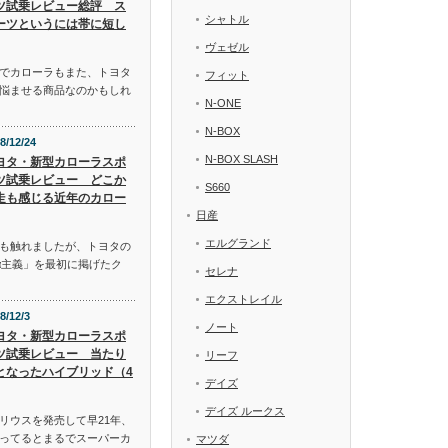
ツ試乗レビュー総評 ス
シャトル
ーツというには帯に短し
ヴェゼル
でカローラもまた、トヨタ
フィット
悩ませる商品なのかもしれ
N-ONE
N-BOX
8/12/24
N-BOX SLASH
ヨタ・新型カローラスポ
ツ試乗レビュー どこか
S660
走も感じる近年のカロー
日産
エルグランド
も触れましたが、トヨタの
α主義」を最初に掲げたク
セレナ
エクストレイル
8/12/3
ノート
ヨタ・新型カローラスポ
ツ試乗レビュー 当たり
リーフ
となったハイブリッド（4
デイズ
デイズ ルークス
リウスを発売して早21年、
ってるとまるでスーパーカ
マツダ