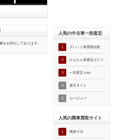
！
人気の中古車一括査定
募をお待ちしております。
1
ズバット車買取比較
2
かんたん車査定ガイド
3
一括査定.com
4
楽天オート
5
カービュー
人気の廃車買取サイト
1
廃車ラボ