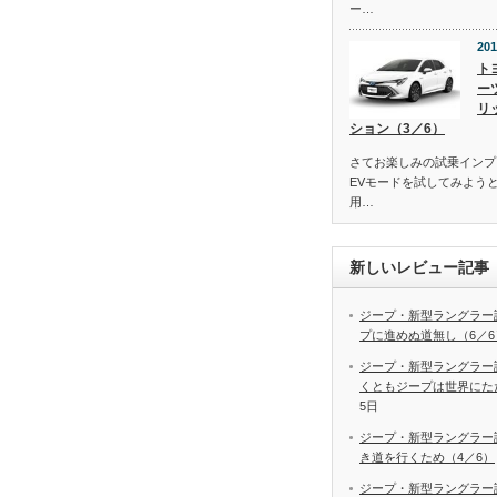
ー…
201
ト
ー
リ
ション（3／6）
さてお楽しみの試乗インプ
EVモードを試してみよう
用…
新しいレビュー記事
ジープ・新型ラングラー
プに進めぬ道無し（6／6
ジープ・新型ラングラー
くともジープは世界にた
5日
ジープ・新型ラングラー
き道を行くため（4／6）
ジープ・新型ラングラー