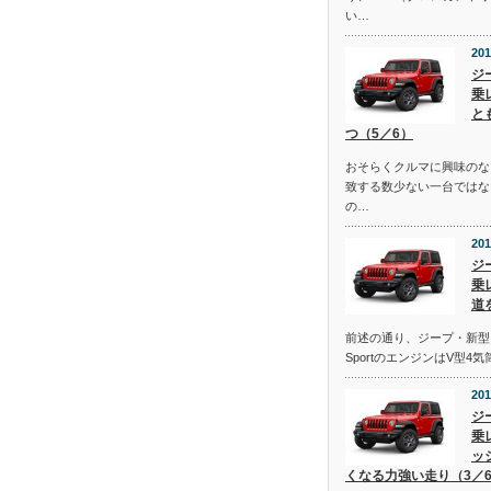
い…
201
ジ
乗
と
つ（5／6）
おそらくクルマに興味のな
致する数少ない一台ではな
の…
201
ジ
乗
道
前述の通り、ジープ・新型
SportのエンジンはV型4
201
ジ
乗
ッ
くなる力強い走り（3／