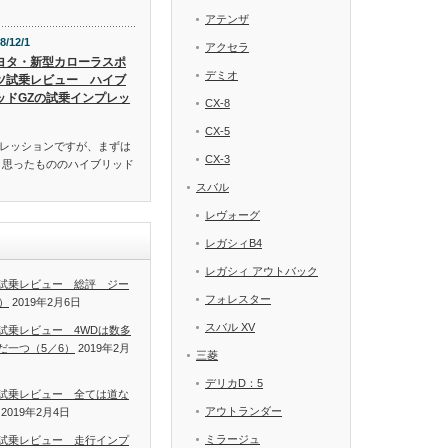
アテンザ
8/12/1
アクセラ
ヨタ・新型カローラスポ
デミオ
ツ試乗レビュー ハイブ
ッドGZの試乗インプレッ
CX-8
CX-5
レッションですが、まずは
CX-3
と思ったもののハイブリッド
スバル
レヴォーグ
レガシィB4
レガシィ アウトバック
試乗レビュー 総評 ジー
フォレスター
）
2019年2月6日
スバル XV
試乗レビュー 4WDは数多
だ一つ（5／6）
2019年2月
三菱
デリカD：5
試乗レビュー 全ては道な
アウトランダー
2019年2月4日
ミラージュ
試乗レビュー 走行インプ