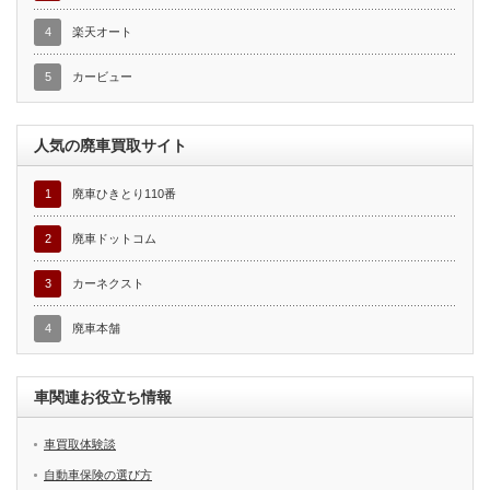
4
楽天オート
5
カービュー
人気の廃車買取サイト
1
廃車ひきとり110番
2
廃車ドットコム
3
カーネクスト
4
廃車本舗
車関連お役立ち情報
車買取体験談
自動車保険の選び方