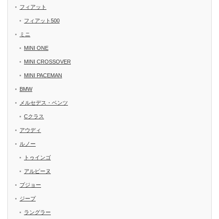
フィアット
フィアット500
ミニ
MINI ONE
MINI CROSSOVER
MINI PACEMAN
BMW
メルセデス・ベンツ
Cクラス
アウディ
ルノー
トゥインゴ
アルピーヌ
プジョー
ジープ
ラングラー