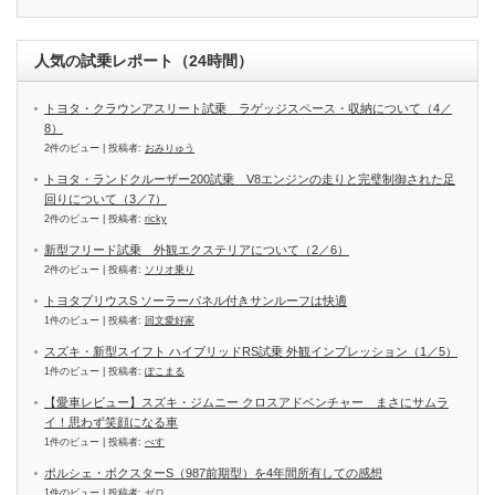
人気の試乗レポート（24時間）
トヨタ・クラウンアスリート試乗 ラゲッジスペース・収納について（4／
8）
2件のビュー
|
投稿者:
おみりゅう
トヨタ・ランドクルーザー200試乗 V8エンジンの走りと完璧制御された足
回りについて（3／7）
2件のビュー
|
投稿者:
ricky
新型フリード試乗 外観エクステリアについて（2／6）
2件のビュー
|
投稿者:
ソリオ乗り
トヨタプリウスS ソーラーパネル付きサンルーフは快適
1件のビュー
|
投稿者:
回文愛好家
スズキ・新型スイフト ハイブリッドRS試乗 外観インプレッション（1／5）
1件のビュー
|
投稿者:
ぽこまる
【愛車レビュー】スズキ・ジムニー クロスアドベンチャー まさにサムラ
イ！思わず笑顔になる車
1件のビュー
|
投稿者:
べす
ポルシェ・ボクスターS（987前期型）を4年間所有しての感想
1件のビュー
|
投稿者:
ゼロ