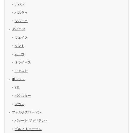
ラパン
ハスラー
ジムニー
ダイハツ
ウェイク
タント
ムーヴ
ミライース
キャスト
ポルシェ
911
ボクスター
マカン
フォルクスワーゲン
パサート ヴァリアント
ゴルフ トゥーラン