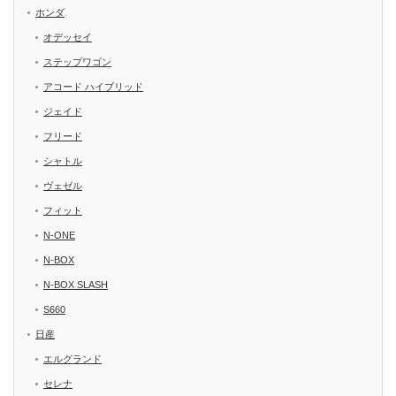
ホンダ
オデッセイ
ステップワゴン
アコード ハイブリッド
ジェイド
フリード
シャトル
ヴェゼル
フィット
N-ONE
N-BOX
N-BOX SLASH
S660
日産
エルグランド
セレナ