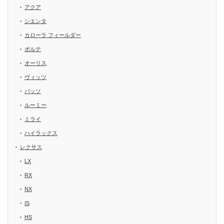
アクア
シエンタ
カローラ フィールダー
ポルテ
オーリス
ヴィッツ
パッソ
ルーミー
ミライ
ハイラックス
レクサス
LX
RX
NX
IS
HS