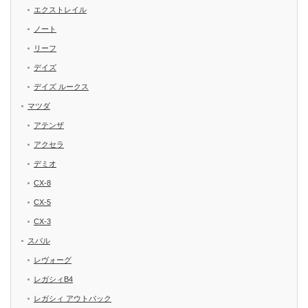
エクストレイル
ノート
リーフ
デイズ
デイズ ルークス
マツダ
アテンザ
アクセラ
デミオ
CX-8
CX-5
CX-3
スバル
レヴォーグ
レガシィB4
レガシィ アウトバック