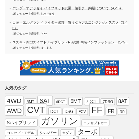
ホンダ・オデッセイ ハイブリッド試乗 値引き、納期について（4／5）
1件のビュー
|
投稿者:
おみりゅう
日産・エルグランド ライダー試乗 買うなら3.5Lエンジンがオススメ（3／
6）
1件のビュー
|
投稿者:
ricky
スズキ・新型スイフト ハイブリッドRS試乗 内装インプレッション（2／5）
1件のビュー
|
投稿者:
ぽこまる
人気のタグ
4WD
6AT
6MT
8AT
7DCT
5MT
7DSG
6DCT
FF
CVT
AWD
FR
DCT
DSG
FCV
RR
ガソリン
Sハイブリッド
コンセプトカー
ターボ
シルバー
コンセプトモデル
セダン