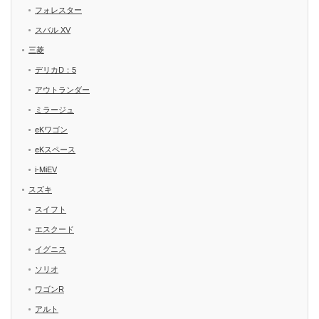
フォレスター
スバル XV
三菱
デリカD：5
アウトランダー
ミラージュ
eKワゴン
eKスペース
i-MiEV
スズキ
スイフト
エスクード
イグニス
ソリオ
ワゴンR
アルト