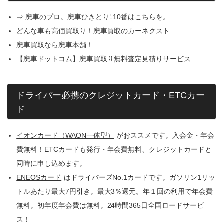
⇒ 廃車のプロ。廃車ひきとり110番はこちらを。
どんな車も高価買取り！廃車買取のカーネクスト
廃車買取なら廃車本舗！
【廃車ドットコム】廃車買取り無料査定見積りサービス
ドライバー必携のクレジットカード・ETCカー
ド
イオンカード（WAON一体型）
がおススメです。入会金・年会
費無料！ETCカードも発行・年会費無料、クレジットカードと
同時に申し込めます。
ENEOSカード
はドライバーズNo.1カードです。ガソリン1リッ
トルあたり最大7円引き。最大3％還元。年１回の利用で年会費
無料。初年度年会費は無料。24時間365日全国ロードサービ
ス！