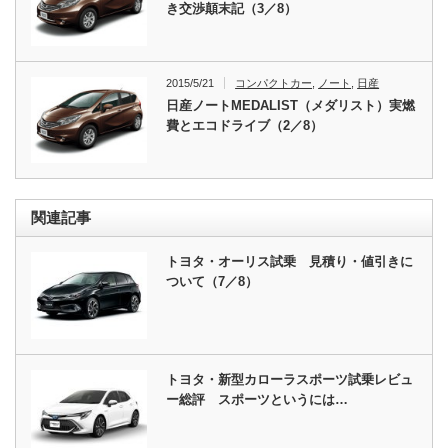
き交渉顛末記（3／8）
2015/5/21
コンパクトカー
,
ノート
,
日産
日産ノートMEDALIST（メダリスト）実燃
費とエコドライブ（2／8）
関連記事
トヨタ・オーリス試乗 見積り・値引きに
ついて（7／8）
トヨタ・新型カローラスポーツ試乗レビュ
ー総評 スポーツというには…