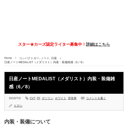
スター★カーズ認定ライター募集中！
詳細はこちら
Home
コンパクトカー
,
ノート
,
日産
日産ノートMEDALIST（メダリスト）内装・装備雑感（6／8）
日産ノートMEDALIST（メダリスト）内装・装備雑
感（6／8）
2015/7/2
CVT
,
FF
,
ガソリン
,
ホワイト
,
所有車
コメントを書く
ヒロシ
内装・装備について