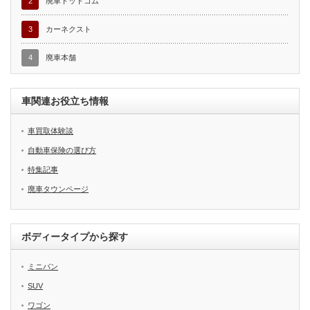
2
廃車ドットコム
3
カーネクスト
4
廃車本舗
車関連お役立ち情報
車買取体験談
自動車保険の選び方
特集記事
廃車タウンページ
ボディータイプから探す
ミニバン
SUV
ワゴン