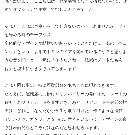
感が漂います。ここら辺は、標準装備でなくて構わないので、せ
めてオプションで用意して欲しいところでした。
それと、これは車格からして仕方ないのかもしれませんが、ドア
を締める時のチープな音。
全体的なデザインが結構いい線をいっているだけに、あの「ベコ
ンッ」という、まるでトタンのドアを閉めているのか？と思うよ
うな音を聞くと、一気に「そうだよね・・結局はノートだもん
ね」と現実に引き戻されてしまいます。
これと同じ事は、特に可動部分のあちこちに現れてきます。
たとえば、運転席の肘掛けやサンバイザーの開け閉め。シートの
背もたれやリアシートを倒すとき。あと、リアシート中央部の肘
掛け。どれも、なんだか小学生が取り付けた工作のような造作
で、バチッ、ガタッ、と安っぽい音とあいまって、デザインの良
さは表面的なところだけなのだと思わせられます。