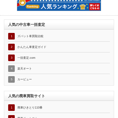
人気の中古車一括査定
1
ズバット車買取比較
2
かんたん車査定ガイド
3
一括査定.com
4
楽天オート
5
カービュー
人気の廃車買取サイト
1
廃車ひきとり110番