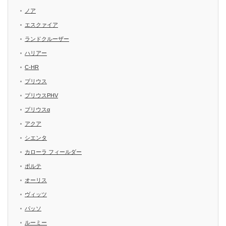
ノア
エスクァイア
ランドクルーザー
ハリアー
C-HR
プリウス
プリウスPHV
プリウスα
アクア
シエンタ
カローラ フィールダー
ポルテ
オーリス
ヴィッツ
パッソ
ルーミー