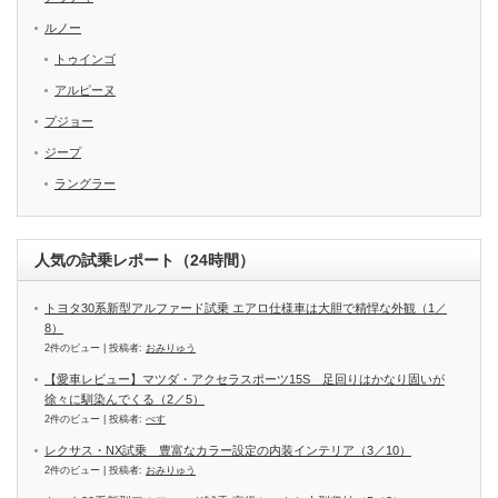
ルノー
トゥインゴ
アルピーヌ
プジョー
ジープ
ラングラー
人気の試乗レポート（24時間）
トヨタ30系新型アルファード試乗 エアロ仕様車は大胆で精悍な外観（1／
8）
2件のビュー
|
投稿者:
おみりゅう
【愛車レビュー】マツダ・アクセラスポーツ15S 足回りはかなり固いが
徐々に馴染んでくる（2／5）
2件のビュー
|
投稿者:
べす
レクサス・NX試乗 豊富なカラー設定の内装インテリア（3／10）
2件のビュー
|
投稿者:
おみりゅう