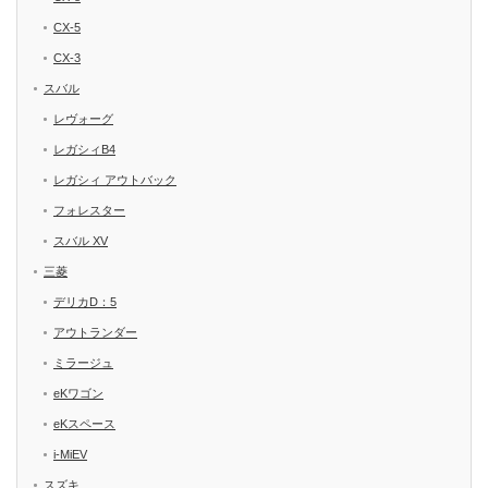
CX-5
CX-3
スバル
レヴォーグ
レガシィB4
レガシィ アウトバック
フォレスター
スバル XV
三菱
デリカD：5
アウトランダー
ミラージュ
eKワゴン
eKスペース
i-MiEV
スズキ