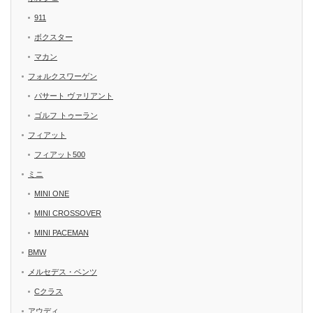
911
ボクスター
マカン
フォルクスワーゲン
パサート ヴァリアント
ゴルフ トゥーラン
フィアット
フィアット500
ミニ
MINI ONE
MINI CROSSOVER
MINI PACEMAN
BMW
メルセデス・ベンツ
Cクラス
アウディ