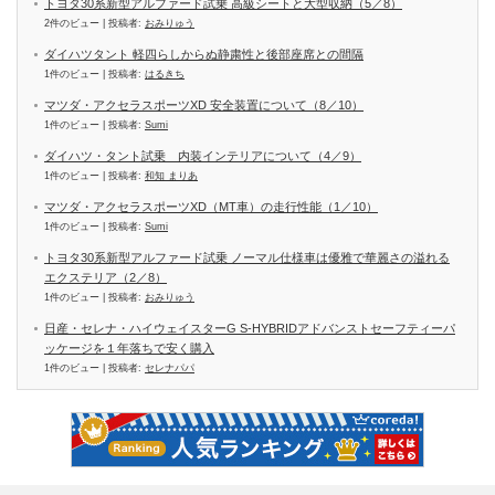
トヨタ30系新型アルファード試乗 高級シートと大型収納（5／8）
2件のビュー
|
投稿者:
おみりゅう
ダイハツタント 軽四らしからぬ静粛性と後部座席との間隔
1件のビュー
|
投稿者:
はるきち
マツダ・アクセラスポーツXD 安全装置について（8／10）
1件のビュー
|
投稿者:
Sumi
ダイハツ・タント試乗 内装インテリアについて（4／9）
1件のビュー
|
投稿者:
和知 まりあ
マツダ・アクセラスポーツXD（MT車）の走行性能（1／10）
1件のビュー
|
投稿者:
Sumi
トヨタ30系新型アルファード試乗 ノーマル仕様車は優雅で華麗さの溢れる
エクステリア（2／8）
1件のビュー
|
投稿者:
おみりゅう
日産・セレナ・ハイウェイスターG S-HYBRIDアドバンストセーフティーパ
ッケージを１年落ちで安く購入
1件のビュー
|
投稿者:
セレナパパ