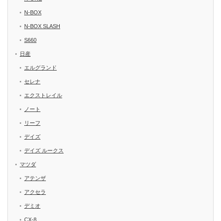
N-BOX
N-BOX SLASH
S660
日産
エルグランド
セレナ
エクストレイル
ノート
リーフ
デイズ
デイズ ルークス
マツダ
アテンザ
アクセラ
デミオ
CX-8