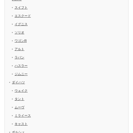
スイフト
エスクード
イグニス
ソリオ
ワゴンR
アルト
ラパン
ハスラー
ジムニー
ダイハツ
ウェイク
タント
ムーヴ
ミライース
キャスト
ポルシェ