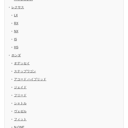
レクサス
LX
RX
NX
IS
HS
ホンダ
オデッセイ
ステップワゴン
アコード ハイブリッド
ジェイド
フリード
シャトル
ヴェゼル
フィット
N-ONE