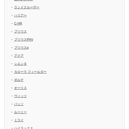
ランドクルーザー
ハリアー
C-HR
プリウス
プリウスPHV
プリウスα
アクア
シエンタ
カローラ フィールダー
ポルテ
オーリス
ヴィッツ
パッソ
ルーミー
ミライ
ハイラックス