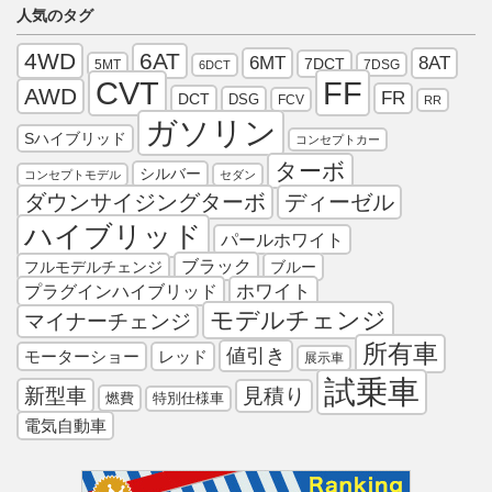
人気のタグ
4WD
6AT
6MT
8AT
7DCT
5MT
7DSG
6DCT
FF
CVT
AWD
FR
DCT
DSG
FCV
RR
ガソリン
Sハイブリッド
コンセプトカー
ターボ
シルバー
コンセプトモデル
セダン
ダウンサイジングターボ
ディーゼル
ハイブリッド
パールホワイト
ブラック
フルモデルチェンジ
ブルー
プラグインハイブリッド
ホワイト
モデルチェンジ
マイナーチェンジ
所有車
値引き
モーターショー
レッド
展示車
試乗車
新型車
見積り
燃費
特別仕様車
電気自動車