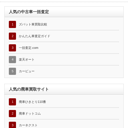
人気の中古車一括査定
1
ズバット車買取比較
2
かんたん車査定ガイド
3
一括査定.com
4
楽天オート
5
カービュー
人気の廃車買取サイト
1
廃車ひきとり110番
2
廃車ドットコム
3
カーネクスト