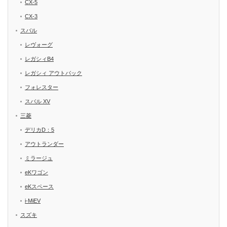
CX-5
CX-3
スバル
レヴォーグ
レガシィB4
レガシィ アウトバック
フォレスター
スバル XV
三菱
デリカD：5
アウトランダー
ミラージュ
eKワゴン
eKスペース
i-MiEV
スズキ