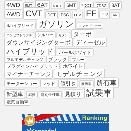
4WD
6AT
6MT
8AT
7DCT
5MT
7DSG
6DCT
FF
CVT
AWD
FR
DCT
DSG
FCV
RR
ガソリン
Sハイブリッド
コンセプトカー
ターボ
シルバー
コンセプトモデル
セダン
ダウンサイジングターボ
ディーゼル
ハイブリッド
パールホワイト
ブラック
フルモデルチェンジ
ブルー
プラグインハイブリッド
ホワイト
モデルチェンジ
マイナーチェンジ
所有車
値引き
モーターショー
レッド
展示車
試乗車
新型車
見積り
燃費
特別仕様車
電気自動車