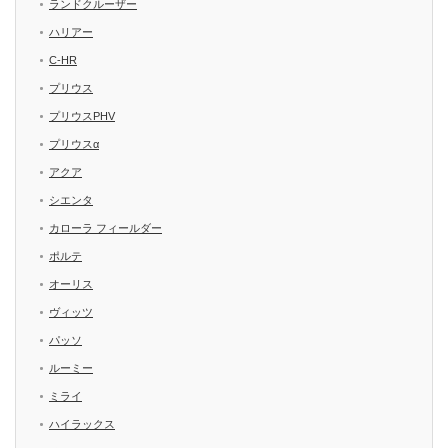
ランドクルーザー
ハリアー
C-HR
プリウス
プリウスPHV
プリウスα
アクア
シエンタ
カローラ フィールダー
ポルテ
オーリス
ヴィッツ
パッソ
ルーミー
ミライ
ハイラックス