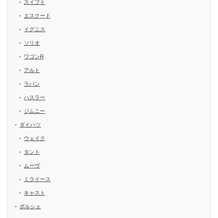
スイフト
エスクード
イグニス
ソリオ
ワゴンR
アルト
ラパン
ハスラー
ジムニー
ダイハツ
ウェイク
タント
ムーヴ
ミライース
キャスト
ポルシェ