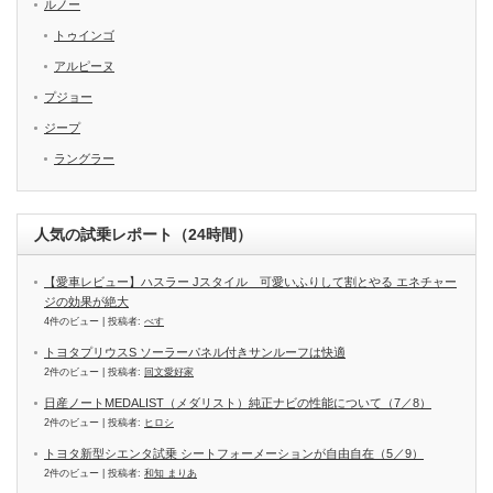
ルノー
トゥインゴ
アルピーヌ
プジョー
ジープ
ラングラー
人気の試乗レポート（24時間）
【愛車レビュー】ハスラー Jスタイル 可愛いふりして割とやる エネチャー
ジの効果が絶大
4件のビュー
|
投稿者:
べす
トヨタプリウスS ソーラーパネル付きサンルーフは快適
2件のビュー
|
投稿者:
回文愛好家
日産ノートMEDALIST（メダリスト）純正ナビの性能について（7／8）
2件のビュー
|
投稿者:
ヒロシ
トヨタ新型シエンタ試乗 シートフォーメーションが自由自在（5／9）
2件のビュー
|
投稿者:
和知 まりあ