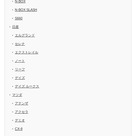
N-BOX
N-BOX SLASH
S660
日産
エルグランド
セレナ
エクストレイル
ノート
リーフ
デイズ
デイズ ルークス
マツダ
アテンザ
アクセラ
デミオ
CX-8