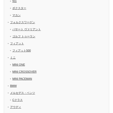
911
ボクスター
マカン
フォルクスワーゲン
パサート ヴァリアント
ゴルフ トゥーラン
フィアット
フィアット500
ミニ
MINI ONE
MINI CROSSOVER
MINI PACEMAN
BMW
メルセデス・ベンツ
Cクラス
アウディ