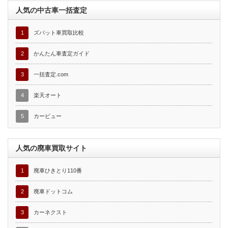
人気の中古車一括査定
1
ズバット車買取比較
2
かんたん車査定ガイド
3
一括査定.com
4
楽天オート
5
カービュー
人気の廃車買取サイト
1
廃車ひきとり110番
2
廃車ドットコム
3
カーネクスト