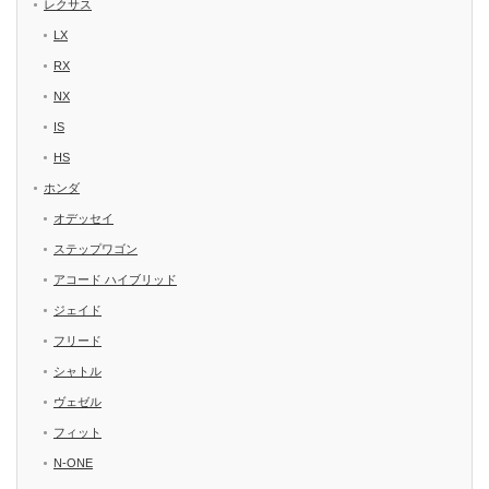
レクサス
LX
RX
NX
IS
HS
ホンダ
オデッセイ
ステップワゴン
アコード ハイブリッド
ジェイド
フリード
シャトル
ヴェゼル
フィット
N-ONE