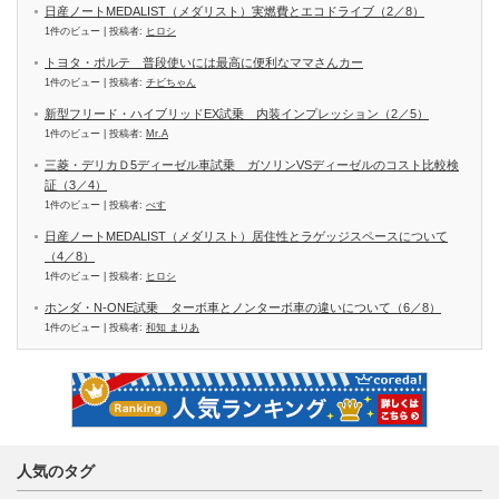
日産ノートMEDALIST（メダリスト）実燃費とエコドライブ（2／8）
1件のビュー
|
投稿者:
ヒロシ
トヨタ・ポルテ 普段使いには最高に便利なママさんカー
1件のビュー
|
投稿者:
チビちゃん
新型フリード・ハイブリッドEX試乗 内装インプレッション（2／5）
1件のビュー
|
投稿者:
Mr.A
三菱・デリカＤ5ディーゼル車試乗 ガソリンVSディーゼルのコスト比較検
証（3／4）
1件のビュー
|
投稿者:
べす
日産ノートMEDALIST（メダリスト）居住性とラゲッジスペースについて
（4／8）
1件のビュー
|
投稿者:
ヒロシ
ホンダ・N-ONE試乗 ターボ車とノンターボ車の違いについて（6／8）
1件のビュー
|
投稿者:
和知 まりあ
人気のタグ