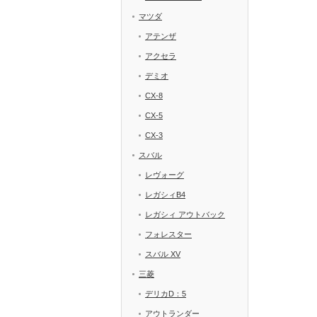
マツダ
アテンザ
アクセラ
デミオ
CX-8
CX-5
CX-3
スバル
レヴォーグ
レガシィB4
レガシィ アウトバック
フォレスター
スバル XV
三菱
デリカD：5
アウトランダー