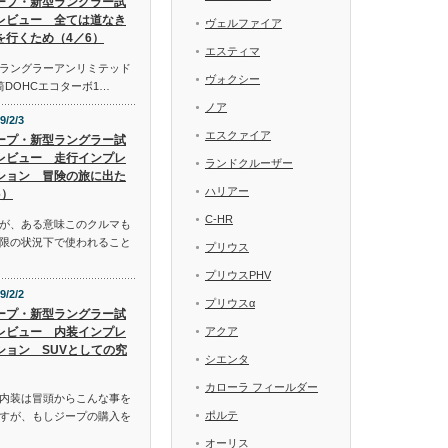
ープ・新型ラングラー試
レビュー 全ては道なき
ヴェルファイア
を行くため（4／6）
エスティマ
ラングラーアンリミテッド
ヴォクシー
気筒DOHCエコターボ1…
ノア
9/2/3
エスクァイア
ープ・新型ラングラー試
レビュー 走行インプレ
ランドクルーザー
ション 冒険の旅に出た
ハリアー
6）
C-HR
が、ある意味このクルマも
限の状況下で使われること
プリウス
プリウスPHV
9/2/2
プリウスα
ープ・新型ラングラー試
レビュー 内装インプレ
アクア
ション SUVとしての究
シエンタ
カローラ フィールダー
内装は冒頭からこんな事を
ポルテ
すが、もしジープの購入を
オーリス