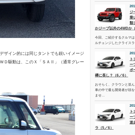
201
ジ
乗
類
かジープ以外の4WDか（
今回、ご紹介するクルマは去
ルチェンジしたクライスラ
デザイン的には同じタントでも鋭いイメージ
201
ト
ＷＤ駆動は、このＸ「ＳＡⅡ」（通常グレー
ー
ポ
襷に長し？（6／6）
おそらく、クラウンと並ん
車の中で最も開発者が頭を
ませ…
201
ト
ー
迷
ラ（5／6）