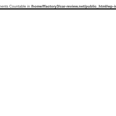
ements Countable in
/home/ffactory3/car-review.net/public_html/wp-