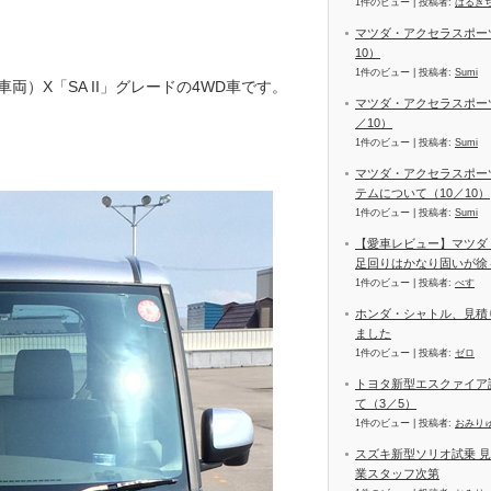
1件のビュー
|
投稿者:
はるき
マツダ・アクセラスポーツ
10）
1件のビュー
|
投稿者:
Sumi
両）X「SA II」グレードの4WD車です。
マツダ・アクセラスポーツ
／10）
1件のビュー
|
投稿者:
Sumi
マツダ・アクセラスポー
テムについて（10／10）
1件のビュー
|
投稿者:
Sumi
【愛車レビュー】マツダ
足回りはかなり固いが徐
1件のビュー
|
投稿者:
べす
ホンダ・シャトル、見積
ました
1件のビュー
|
投稿者:
ゼロ
トヨタ新型エスクァイア
て（3／5）
1件のビュー
|
投稿者:
おみり
スズキ新型ソリオ試乗 
業スタッフ次第