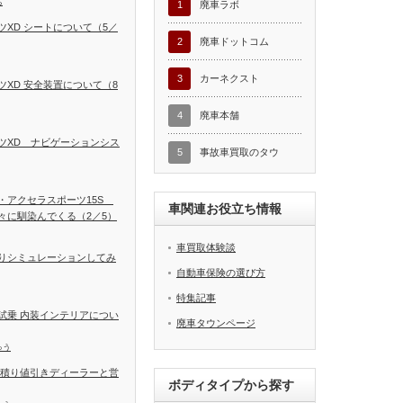
ち
1
廃車ラボ
XD シートについて（5／
2
廃車ドットコム
3
カーネクスト
XD 安全装置について（8
4
廃車本舗
ツXD ナビゲーションシス
5
事故車買取のタウ
・アクセラスポーツ15S
車関連お役立ち情報
々に馴染んでくる（2／5）
車買取体験談
りシミュレーションしてみ
自動車保険の選び方
特集記事
試乗 内装インテリアについ
廃車タウンページ
ゅう
見積り値引きディーラーと営
ボディタイプから探す