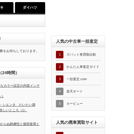
ズキ
ダイハツ
！
人気の中古車一括査定
募をお待ちしております。
1
ズバット車買取比較
2
かんたん車査定ガイド
24時間）
3
一括査定.com
富なカラー設定の内装インテ
4
楽天オート
ゅう
5
カービュー
・シエンタ だいたい満
惜しいところ（1）
人気の廃車買取サイト
しからぬ静粛性と後部座席と