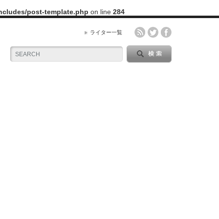
includes/post-template.php
on line
284
ライター一覧