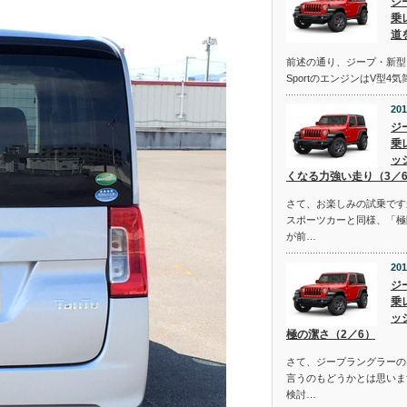
ジ
乗
道
前述の通り、ジープ・新型
SportのエンジンはV型4
201
ジ
乗
ッ
くなる力強い走り（3／
さて、お楽しみの試乗です
スポーツカーと同様、「極
が前…
201
ジ
乗
ッ
極の潔さ（2／6）
さて、ジープラングラーの
言うのもどうかとは思いま
検討…