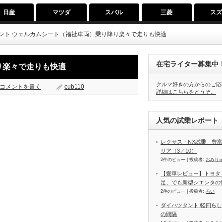
日産
マツダ
スバル
三菱
ス
ント ウェルカムシート（福祉車両）乗り降り楽々で走りも快適
在宅ライター募集中
り楽々で走りも快適
クルマ好きの方からのご応
コメントを書く
cub110
詳細はこちらをどうぞ。
人気の試乗レポート（
レクサス・NX試乗 豊
リア（3／10）
2件のビュー
|
投稿者:
おみり
【愛車レビュー】トヨタ
足、でも新型シエンタの
2件のビュー
|
投稿者:
ろい
ダイハツタント 軽四ら
の間隔