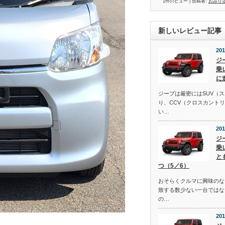
1件のビュー
|
投稿者:
おみり
新しいレビュー記事
201
ジ
乗
に
ジープは厳密にはSUV（
り、CCV（クロスカント
い…
201
ジ
乗
と
つ（5／6）
おそらくクルマに興味のな
致する数少ない一台ではな
の…
201