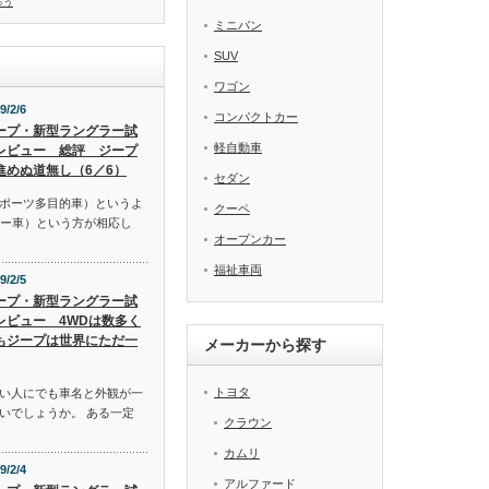
ゅう
ミニバン
SUV
ワゴン
9/2/6
コンパクトカー
ープ・新型ラングラー試
軽自動車
レビュー 総評 ジープ
進めぬ道無し（6／6）
セダン
スポーツ多目的車）というよ
クーペ
リー車）という方が相応し
オープンカー
福祉車両
9/2/5
ープ・新型ラングラー試
レビュー 4WDは数多く
もジープは世界にただ一
メーカーから探す
トヨタ
い人にでも車名と外観が一
いでしょうか。 ある一定
クラウン
カムリ
9/2/4
アルファード