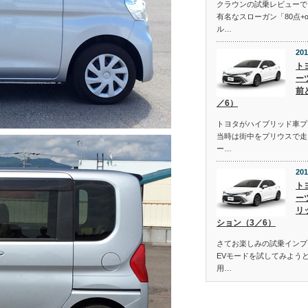
クラウンの試乗レビューで
有名なスローガン「80点+
ル…
201
ト
ー
前
／6）
トヨタがハイブリッド車プ
当時は街中をプリウスで走
ー…
201
ト
ー
リ
ション（3／6）
さてお楽しみの試乗インプ
EVモードを試してみよう
用…