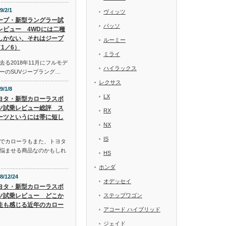
9/2/1
ヴィッツ
ープ・新型ラングラー試
パッソ
レビュー 4WDには二種
しかない、それはジープ
ルーミー
1／6）
ミライ
る2018年11月にフルモデ
ハイラックス
ーのSUVジープラング…
レクサス
9/1/8
LX
ヨタ・新型カローラスポ
ツ試乗レビュー総評 ス
RX
ーツというには帯に短し
NX
IS
でカローラもまた、トヨタ
悩ませる商品なのかもしれ
HS
ホンダ
8/12/24
オデッセイ
ヨタ・新型カローラスポ
ツ試乗レビュー どこか
ステップワゴン
走も感じる近年のカロー
アコード ハイブリッド
ジェイド