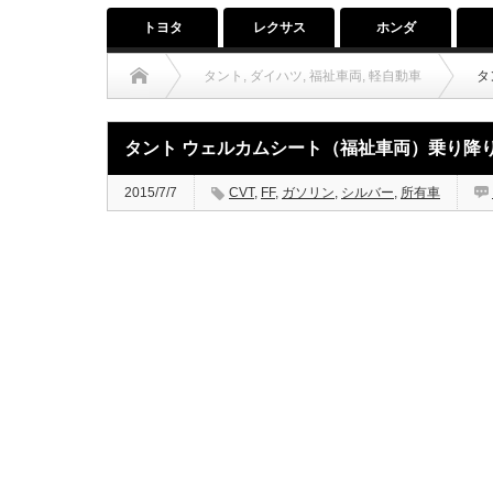
トヨタ
レクサス
ホンダ
タント
,
ダイハツ
,
福祉車両
,
軽自動車
タ
タント ウェルカムシート（福祉車両）乗り降
2015/7/7
CVT
,
FF
,
ガソリン
,
シルバー
,
所有車