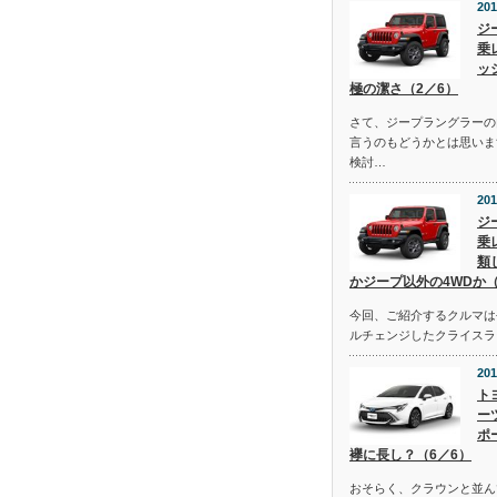
201
ジ
乗
ッ
極の潔さ（2／6）
さて、ジープラングラーの
言うのもどうかとは思いま
検討…
201
ジ
乗
類
かジープ以外の4WDか（
今回、ご紹介するクルマは去
ルチェンジしたクライスラ
201
ト
ー
ポ
襷に長し？（6／6）
おそらく、クラウンと並ん