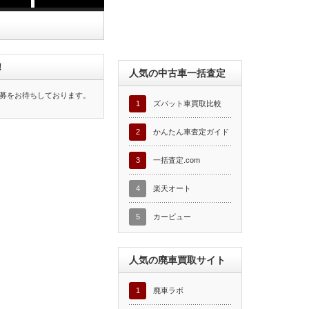
！
人気の中古車一括査定
募をお待ちしております。
1
ズバット車買取比較
2
かんたん車査定ガイド
3
一括査定.com
4
楽天オート
5
カービュー
人気の廃車買取サイト
1
廃車ラボ