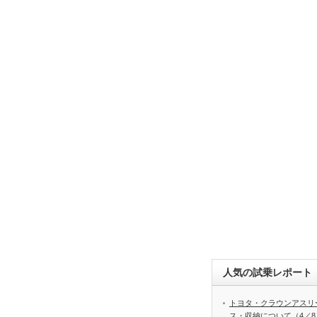
人気の試乗レポート（
トヨタ・クラウンアスリ
ス・収納について（4／8