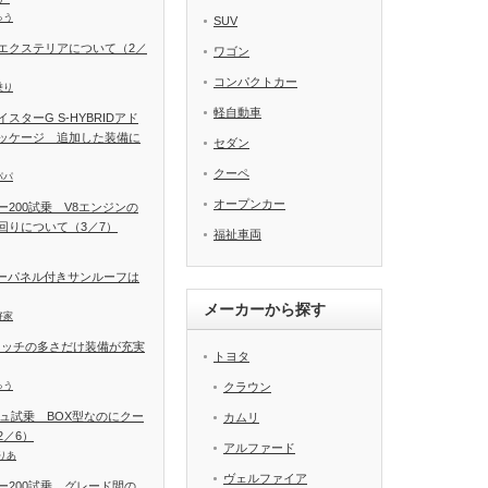
ゅう
SUV
エクステリアについて（2／
ワゴン
コンパクトカー
乗り
軽自動車
ターG S-HYBRIDアド
ッケージ 追加した装備に
セダン
クーペ
パパ
オープンカー
200試乗 V8エンジンの
回りについて（3／7）
福祉車両
ラーパネル付きサンルーフは
メーカーから探す
好家
イッチの多さだけ装備が充実
トヨタ
ゅう
クラウン
シュ試乗 BOX型なのにクー
カムリ
／6）
アルファード
りあ
ヴェルファイア
ー200試乗 グレード間の