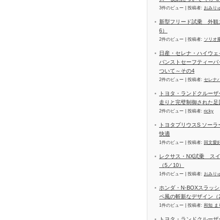
3件のビュー
|
投稿者:
おみり
新型フリード試乗 外観
6）
2件のビュー
|
投稿者:
ソリオ
日産・セレナ・ハイウェイス
バンストセーフティーパ
ついて～その4
2件のビュー
|
投稿者:
セレナ
トヨタ・ランドクルーザー
走りと完璧制御された足
2件のビュー
|
投稿者:
ricky
トヨタプリウスS ソー
快適
1件のビュー
|
投稿者:
回文愛
レクサス・NX試乗 ス
（5／10）
1件のビュー
|
投稿者:
おみり
ホンダ・N-BOXスラッ
ペ風の斬新なデザイン（2
1件のビュー
|
投稿者:
和知 ま
トヨタ・ランドクルーザ