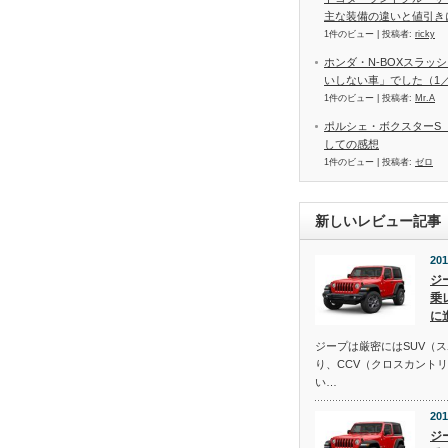
主な装備の違いと値引き
1件のビュー
|
投稿者:
ricky
ホンダ・N-BOXスラッ
いしない車」でした（1／
1件のビュー
|
投稿者:
Mr.A
ポルシェ・ボクスターS（
しての感想
1件のビュー
|
投稿者:
ゼロ
新しいレビュー記事
201
ジ
乗
に
ジープは厳密にはSUV（
り、CCV（クロスカント
い…
201
ジ