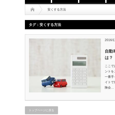
安くする方法
タグ：安くする方法
2016/1
自動
は？
ここで
ントを
一番手
イトで
険会…
トップページに戻る