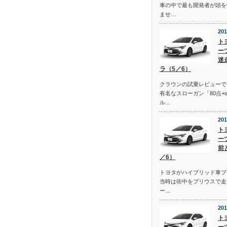
車の中で最も開発者が頭を
ませ…
201
ト
ー
迷
ラ（5／6）
クラウンの試乗レビューで
有名なスローガン「80点+
ル…
201
ト
ー
前
／6）
トヨタがハイブリッド車プ
当時は街中をプリウスで走
ー…
201
ト