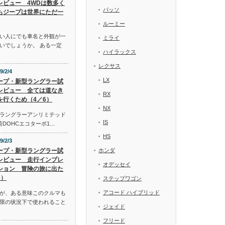
レビュー 4WDは数多く
パッソ
もジープは世界にただ一
ルーミー
い人にでも車名と外観が一
ミライ
いでしょうか。 ある一定
ハイラックス
レクサス
9/2/4
LX
ープ・新型ラングラー試
レビュー 全ては道なき
RX
を行くため（4／6）
NX
ラングラーアンリミテッド
IS
気筒DOHCエコターボ1…
HS
9/2/3
ープ・新型ラングラー試
ホンダ
レビュー 走行インプレ
オデッセイ
ション 冒険の旅に出た
6）
ステップワゴン
アコード ハイブリッド
が、ある意味このクルマも
限の状況下で使われること
ジェイド
フリード