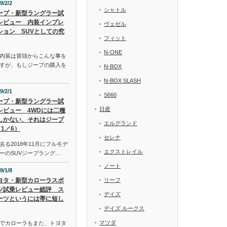
9/2/2
シャトル
ープ・新型ラングラー試
レビュー 内装インプレ
ヴェゼル
ション SUVとしての究
フィット
N-ONE
内装は冒頭からこんな事を
すが、もしジープの購入を
N-BOX
N-BOX SLASH
9/2/1
S660
ープ・新型ラングラー試
日産
レビュー 4WDには二種
しかない、それはジープ
エルグランド
1／6）
セレナ
る2018年11月にフルモデ
エクストレイル
ーのSUVジープラング…
ノート
9/1/8
ヨタ・新型カローラスポ
リーフ
ツ試乗レビュー総評 ス
デイズ
ーツというには帯に短し
デイズ ルークス
マツダ
でカローラもまた、トヨタ