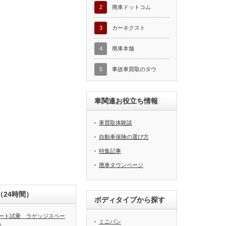
2
廃車ドットコム
3
カーネクスト
4
廃車本舗
5
事故車買取のタウ
車関連お役立ち情報
車買取体験談
自動車保険の選び方
特集記事
廃車タウンページ
24時間）
ボディタイプから探す
ート試乗 ラゲッジスペー
ミニバン
）