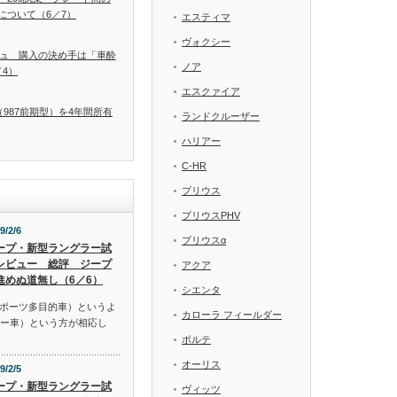
について（6／7）
エスティマ
ヴォクシー
シュ 購入の決め手は「車酔
ノア
4）
エスクァイア
987前期型）を4年間所有
ランドクルーザー
ハリアー
C-HR
プリウス
プリウスPHV
9/2/6
プリウスα
ープ・新型ラングラー試
レビュー 総評 ジープ
アクア
進めぬ道無し（6／6）
シエンタ
スポーツ多目的車）というよ
カローラ フィールダー
リー車）という方が相応し
ポルテ
オーリス
9/2/5
ープ・新型ラングラー試
ヴィッツ