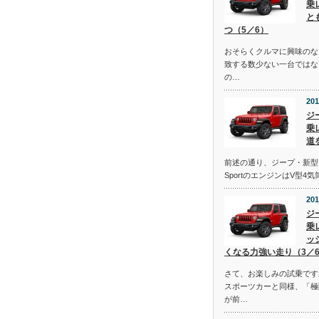
乗
と
つ（5／6）
おそらくクルマに興味のな
致する数少ない一台ではな
の…
201
ジ
乗
道
前述の通り、ジープ・新型
SportのエンジンはV型4
201
ジ
乗
ッ
くなる力強い走り（3／
さて、お楽しみの試乗です
スポーツカーと同様、「極
が前…