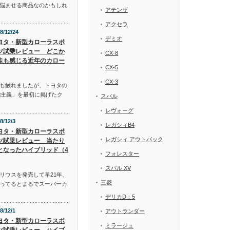
悩ませる商品なのかもしれ
アテンザ
アクセラ
8/12/24
デミオ
ヨタ・新型カローラスポ
ツ試乗レビュー どこか
CX-8
走も感じる近年のカロー
CX-5
CX-3
も触れましたが、トヨタの
α主義」を最初に掲げたク
スバル
レヴォーグ
8/12/3
レガシィB4
ヨタ・新型カローラスポ
レガシィ アウトバック
ツ試乗レビュー 当たり
となったハイブリッド（4
フォレスター
スバル XV
リウスを発売して早21年、
三菱
ってるとまるでスーパーカ
デリカD：5
8/12/1
アウトランダー
ヨタ・新型カローラスポ
ミラージュ